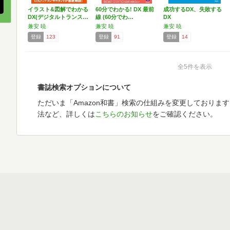
イラスト&図解でわかる
60分でわかる! DX 最前
成功するDX、失敗する
DX(デジタルトランス…
線 (60分でわ…
DX
兼安 暁
兼安 暁
兼安 暁
登録
123
登録
91
登録
14
全5件を表示
書誌検索オプションについて
ただいま「Amazon和書」検索の仕組みを変更しておりま
法など、詳しくは
こちらのお知らせ
をご確認ください。