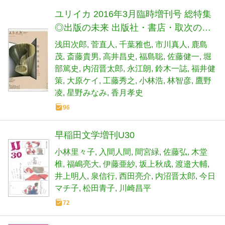
ユリイカ 2016年3月臨時増刊号 総特集
◎出版の未来 出版社・書店・取次のリ
アル
浅田次郎
菅直人
千葉雅也
市川真人
鹿島
茂
斎藤貴男
高井昌史
福島聡
佐藤健一
堀
部篤史
内沼晋太郎
永江朗
鈴木一誌
福井健
策
大原ケイ
工藤秀之
小林浩
林智彦
鷹野
凌
星野みなみ
香月孝史
96
早稲田文学増刊U30
小林里々子
入間人間
間宮緑
佐藤弘
木堂
椎
福嶋亮大
伊藤亜紗
坂上秋成
渡邉大輔
井上明人
泉信行
西田亮介
内沼晋太郎
今日
マチ子
松田青子
川崎昌平
72