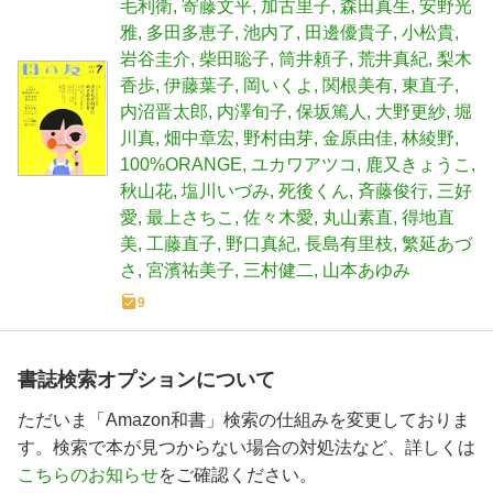
毛利衛
寄藤文平
加古里子
森田真生
安野光
雅
多田多恵子
池内了
田邊優貴子
小松貴
岩谷圭介
柴田聡子
筒井頼子
荒井真紀
梨木
香歩
伊藤葉子
岡いくよ
関根美有
東直子
内沼晋太郎
内澤旬子
保坂篤人
大野更紗
堀
川真
畑中章宏
野村由芽
金原由佳
林綾野
100%ORANGE
ユカワアツコ
鹿又きょうこ
秋山花
塩川いづみ
死後くん
斉藤俊行
三好
愛
最上さちこ
佐々木愛
丸山素直
得地直
美
工藤直子
野口真紀
長島有里枝
繁延あづ
さ
宮濱祐美子
三村健二
山本あゆみ
9
書誌検索オプションについて
ただいま「Amazon和書」検索の仕組みを変更しておりま
す。検索で本が見つからない場合の対処法など、詳しくは
こちらのお知らせ
をご確認ください。