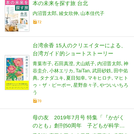
本の未来を探す旅 台北
内沼晋太郎
綾女欣伸
山本佳代子
72
台湾余香 15人のクリエイターによる、
台湾ガイド的ショートストーリー
青葉市子
石田真澄
犬山紙子
内沼晋太郎
神
谷圭介
小林エリカ
TaiTan
武田砂鉄
田中佑
典
タナダユキ
夏目知幸
マキヒロチ
マヒト
ゥ・ザ・ピーポー
星野奈々子
やついいちろ
う
70
母の友 2019年7月号 特集「『かがく
のとも』創刊50周年 子どもが科学に
めざめるとき」