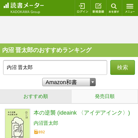
ログイン
新規登録
本を探
内沼 晋太郎のおすすめランキング
検索
おすすめ順
発売日順
本の逆襲 (ideaink 〈アイデアインク〉)
内沼晋太郎
892