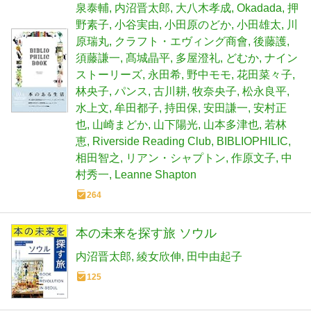
泉泰輔
内沼晋太郎
大八木孝成
Okadada
押
野素子
小谷実由
小田原のどか
小田雄太
川
原瑞丸
クラフト・エヴィング商會
後藤護
須藤謙一
髙城晶平
多屋澄礼
どむか
ナイン
ストーリーズ
永田希
野中モモ
花田菜々子
林央子
パンス
古川耕
牧奈央子
松永良平
水上文
牟田都子
持田保
安田謙一
安村正
也
山崎まどか
山下陽光
山本多津也
若林
恵
Riverside Reading Club
BIBLIOPHILIC
相田智之
リアン・シャプトン
作原文子
中
村秀一
Leanne Shapton
264
本の未来を探す旅 ソウル
内沼晋太郎
綾女欣伸
田中由起子
125