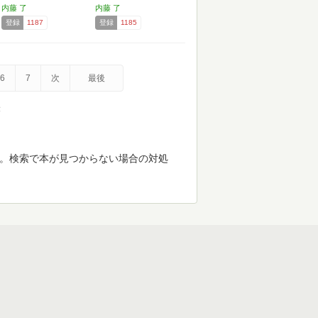
内藤 了
内藤 了
登録
1187
登録
1185
6
7
次
最後
示
す。検索で本が見つからない場合の対処