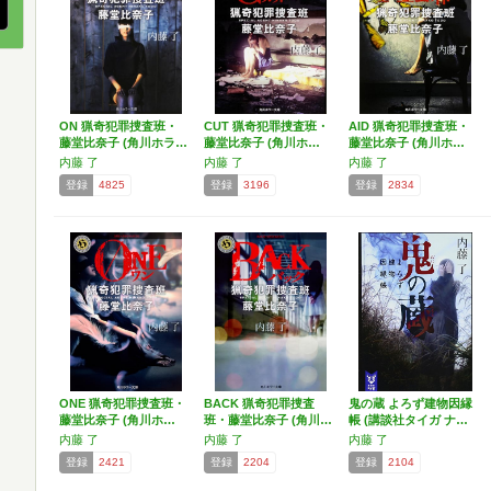
ON 猟奇犯罪捜査班・
CUT 猟奇犯罪捜査班・
AID 猟奇犯罪捜査班・
藤堂比奈子 (角川ホラ…
藤堂比奈子 (角川ホ…
藤堂比奈子 (角川ホ…
内藤 了
内藤 了
内藤 了
登録
4825
登録
3196
登録
2834
ONE 猟奇犯罪捜査班・
BACK 猟奇犯罪捜査
鬼の蔵 よろず建物因縁
藤堂比奈子 (角川ホ…
班・藤堂比奈子 (角川…
帳 (講談社タイガ ナ…
内藤 了
内藤 了
内藤 了
登録
2421
登録
2204
登録
2104