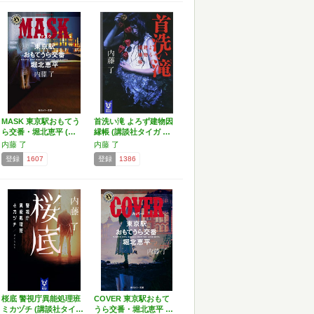
MASK 東京駅おもてう
首洗い滝 よろず建物因
ら交番・堀北恵平 (…
縁帳 (講談社タイガ …
内藤 了
内藤 了
登録
1607
登録
1386
桜底 警視庁異能処理班
COVER 東京駅おもて
ミカヅチ (講談社タイ…
うら交番・堀北恵平 …