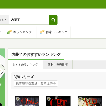
n和書
は
本ランキング
作家ランキング
内藤了
のおすすめランキング
おすすめランキング
新刊・発売日順
関連シリーズ
猟奇犯罪捜査班・藤堂比奈子
版
、