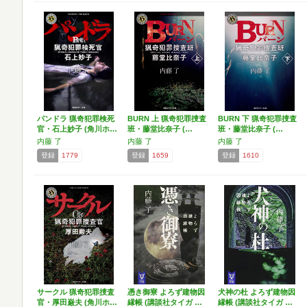
パンドラ 猟奇犯罪検死
BURN 上 猟奇犯罪捜査
BURN 下 猟奇犯罪捜査
官・石上妙子 (角川ホ…
班・藤堂比奈子 (…
班・藤堂比奈子 (…
内藤 了
内藤 了
内藤 了
登録
1779
登録
1659
登録
1610
サークル 猟奇犯罪捜査
憑き御寮 よろず建物因
犬神の杜 よろず建物因
官・厚田巌夫 (角川ホ…
縁帳 (講談社タイガ …
縁帳 (講談社タイガ …