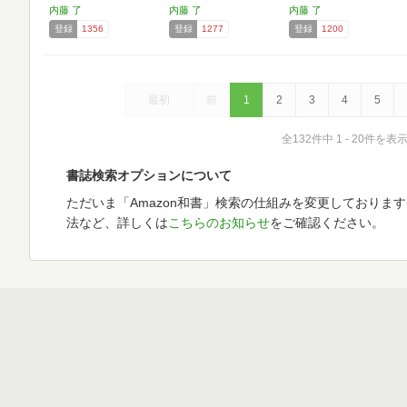
内藤 了
内藤 了
内藤 了
登録
1356
登録
1277
登録
1200
最初
前
1
2
3
4
5
全132件中 1 - 20件を表
書誌検索オプションについて
ただいま「Amazon和書」検索の仕組みを変更しておりま
法など、詳しくは
こちらのお知らせ
をご確認ください。