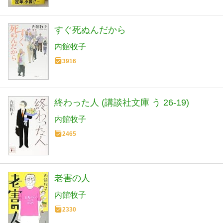
すぐ死ぬんだから
内館牧子
3916
終わった人 (講談社文庫 う 26-19)
内館牧子
2465
老害の人
内館牧子
2330