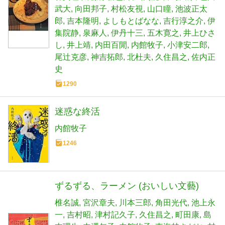
武大
向田邦子
村松友視
山口瞳
池波正太
郎
吉本隆明
よしもとばなな
吉行淳之介
伊
集院静
泉麻人
伊丹十三
五木寛之
井上ひさ
し
井上靖
内田百閒
内館牧子
小津安二郎
尾辻克彦
神吉拓郎
北杜夫
久住昌之
佐内正
史
1290
迷惑な終活
内館牧子
1246
ずるずる、ラーメン (おいしい文藝)
椎名誠
宮沢章夫
川本三郎
角田光代
池上永
一
吉村昭
津村記久子
久住昌之
町田康
島