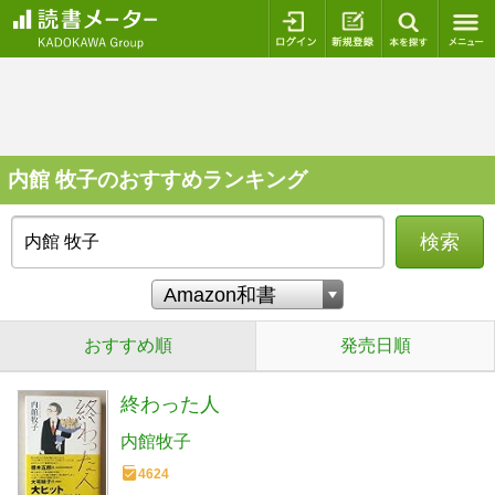
ログイン
新規登録
本を探
内館 牧子のおすすめランキング
検索
おすすめ順
発売日順
終わった人
内館牧子
4624