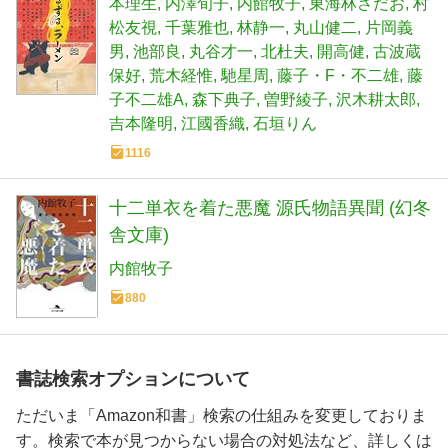
本理生
内澤旬子
内館牧子
東海林さだお
村
松友視
千葉雅也
林静一
丸山健二
片岡義
男
池部良
丸谷才一
北杜夫
開高健
古波蔵
保好
荒木経惟
馳星周
藤子・F・不二雄
藤
子不二雄A
森下典子
曽野綾子
沢木耕太郎
吉本隆明
江國香織
石垣りん
1116
十二単衣を着た悪魔 源氏物語異聞 (幻冬
舎文庫)
内館牧子
880
書誌検索オプションについて
ただいま「Amazon和書」検索の仕組みを変更しておりま
す。検索で本が見つからない場合の対処法など、詳しくは