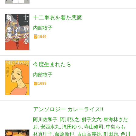
十二単衣を着た悪魔
内館牧子
1949
今度生まれたら
内館牧子
1689
アンソロジー カレーライス!!
阿川佐和子
阿川弘之
獅子文六
東海林さだ
お
安西水丸
滝田ゆう
寺山修司
中島らも
林真理子
藤原新也
古山高麗雄
町田康
色川