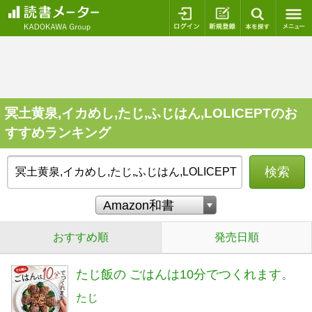
ログイン
新規登録
本を探
冥土黄泉,イカめし,たじ,ふじはん,LOLICEPTのお
すすめランキング
検索
おすすめ順
発売日順
たじ飯の ごはんは10分でつくれます。
たじ