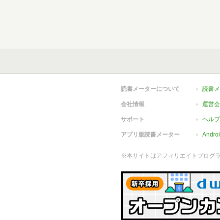
読書メーターについて
読書メ
会社情報
運営会
サポート
ヘルプ
アプリ版読書メーター
Andr
※本サイトはアフィリエイトプログ