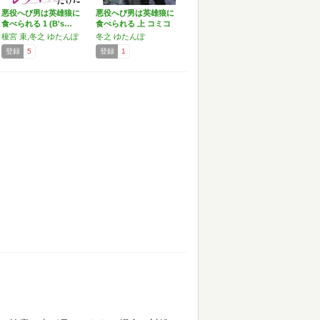
悪役へび男は英雄狼に
悪役へび男は英雄狼に
食べられる 1 (B's…
食べられる 上 コミコ
ミ…
榎宮 束,冬之 ゆたんぽ
冬之 ゆたんぽ
登録
5
登録
1