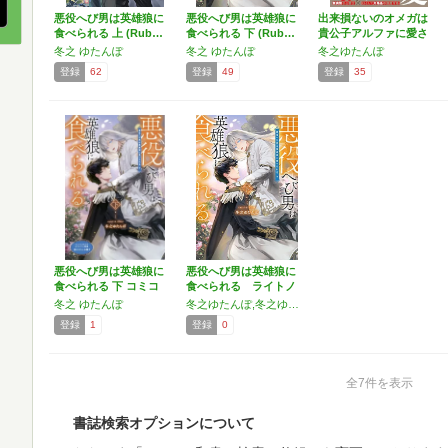
悪役へび男は英雄狼に
悪役へび男は英雄狼に
出来損ないのオメガは
食べられる 上 (Rub…
食べられる 下 (Rub…
貴公子アルファに愛さ
れ尽…
冬之 ゆたんぽ
冬之 ゆたんぽ
冬之ゆたんぽ
登録
62
登録
49
登録
35
悪役へび男は英雄狼に
悪役へび男は英雄狼に
食べられる 下 コミコ
食べられる ライトノ
ミ…
ベル…
冬之 ゆたんぽ
冬之ゆたんぽ,冬之ゆたんぽ
登録
1
登録
0
全7件を表示
書誌検索オプションについて