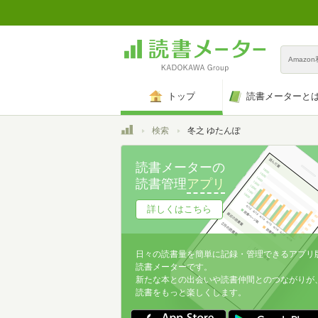
Amazo
トップ
読書メーターと
トップ
検索
冬之 ゆたんぽ
読書メーターの
読書管理
アプリ
詳しくはこちら
日々の読書量を簡単に記録・管理できるアプリ
読書メーターです。
新たな本との出会いや読書仲間とのつながりが
読書をもっと楽しくします。