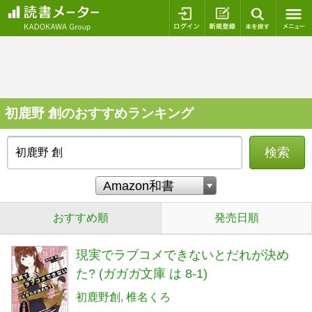
ログイン
新規登録
本を探
初鹿野 創のおすすめランキング
検索
おすすめ順
発売日順
現実でラブコメできないとだれが決め
た? (ガガガ文庫 は 8-1)
初鹿野創
椎名くろ