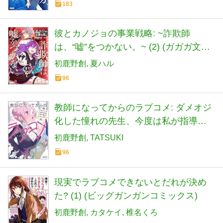
183
彼とカノジョの事業戦略: ~詐欺師
は、“嘘”をつかない。~ (2) (ガガガ文庫
ガは 8-8)
初鹿野創
夏ハル
96
教師になってからのラブコメ: ダメオジ
化した憧れの先生、今度は私が指導し
ます! (ガガガ文庫 ガは 8-10)
初鹿野創
TATSUKI
96
現実でラブコメできないとだれが決め
た? (1) (ビッグガンガンコミックス)
初鹿野創
カタケイ
椎名くろ