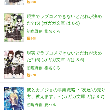
368
現実でラブコメできないとだれが決め
た? (5) (ガガガ文庫 は 8-5)
初鹿野創
椎名くろ
308
現実でラブコメできないとだれが決め
た? (6) (ガガガ文庫 ガは 8-6)
初鹿野創
椎名くろ
278
彼とカノジョの事業戦略: ~“友達”の売り
方、教えます。~ (ガガガ文庫 ガは 8-7)
初鹿野創
夏ハル