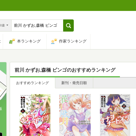
n和書
は
本ランキング
作家ランキング
前川 かずお,森橋 ビンゴ
のおすすめランキング
おすすめランキング
新刊・発売日順
版
、