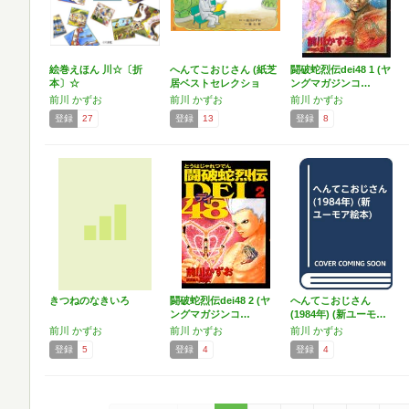
絵巻えほん 川☆〔折
へんてこおじさん (紙芝
闘破蛇烈伝dei48 1 (ヤ
本〕☆
居ベストセレクショ
ングマガジンコ…
ン…
前川 かずお
前川 かずお
前川 かずお
登録
27
登録
13
登録
8
きつねのなきいろ
闘破蛇烈伝dei48 2 (ヤ
へんてこおじさん
ングマガジンコ…
(1984年) (新ユーモ…
前川 かずお
前川 かずお
前川 かずお
登録
5
登録
4
登録
4