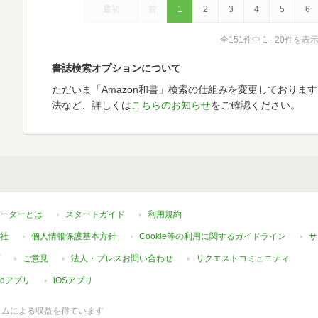
最初
前
1
2
3
4
5
6
全151件中 1 - 20件を表
書誌検索オプションについて
ただいま「Amazon和書」検索の仕組みを変更しておりま
法など、詳しくは
こちらのお知らせ
をご確認ください。
ーターとは
スタートガイド
利用規約
社
個人情報保護基本方針
Cookie等の利用に関するガイドライン
サ
ご意見
法人・プレスお問い合わせ
リクエストコミュニティ
oidアプリ
iOSアプリ
ラムによる収益を得ています