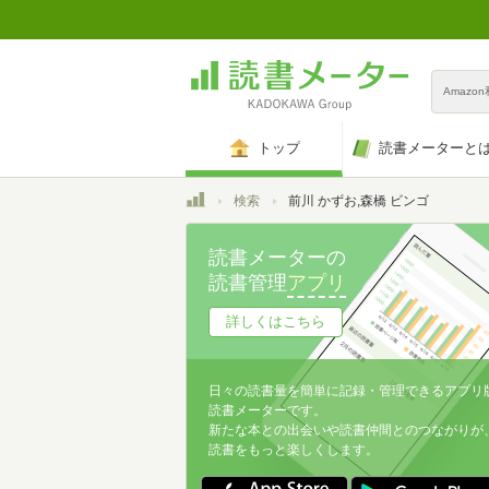
Amazo
トップ
読書メーターと
トップ
検索
前川 かずお,森橋 ビンゴ
読書メーターの
読書管理
アプリ
詳しくはこちら
日々の読書量を簡単に記録・管理できるアプリ
読書メーターです。
新たな本との出会いや読書仲間とのつながりが
読書をもっと楽しくします。