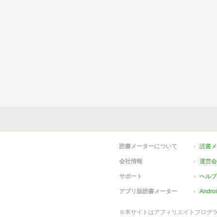
読書メーターについて
読書メ
会社情報
運営会
サポート
ヘルプ
アプリ版読書メーター
Andr
※本サイトはアフィリエイトプログ