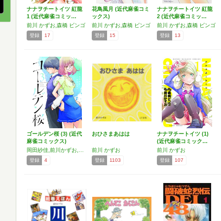
ナナヲチートイツ 紅龍
花鳥風月 (近代麻雀コミ
ナナヲチートイツ 紅龍
1 (近代麻雀コミッ…
ックス)
2 (近代麻雀コミッ…
前川 かずお,森橋 ビンゴ
前川 かずお,森橋 ビンゴ
前川 かずお,森橋 ビンゴ
登録
17
登録
15
登録
13
ゴールデン桜 (3) (近代
おひさまあはは
ナナヲチートイツ (1)
麻雀コミックス)
(近代麻雀コミック…
岡田紗佳,前川かずお,森橋ビンゴ
前川 かずお
前川 かずお
登録
4
登録
1103
登録
107