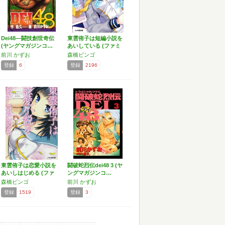
Dei48―闘技創世奇伝
東雲侑子は短編小説を
(ヤングマガジンコ…
あいしている (ファミ
通…
前川 かずお
森橋ビンゴ
登録
6
登録
2196
東雲侑子は恋愛小説を
闘破蛇烈伝dei48 3 (ヤ
あいしはじめる (ファ
ングマガジンコ…
ミ…
森橋ビンゴ
前川 かずお
登録
1519
登録
3