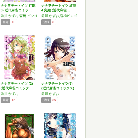
ナナヲチートイツ 紅龍
ナナヲチートイツ 紅龍
3 (近代麻雀コミッ…
4 完結 (近代麻雀…
前川 かずお,森橋 ビンゴ
前川 かずお,森橋ビンゴ
登録
10
登録
8
ナナヲチートイツ (2)
ナナヲチートイツ(3)
(近代麻雀コミック…
(近代麻雀コミックス)
前川 かずお
前川 かずお
登録
45
登録
35