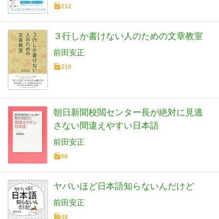
212
３行しか書けない人のための文章教室
前田安正
210
朝日新聞校閲センター長が絶対に見逃
さない間違えやすい日本語
前田安正
66
ヤバいほど日本語知らないんだけど
前田安正
49