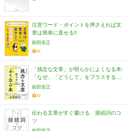
注意ワード・ポイントを押さえれば文
章は簡単に直せる‼
前田安正
42
「残念な文章」が明らかによくなる本:
「なぜ」「どうして」をプラスするだ
け! (王様文庫 B 235-1)
前田安正
42
伝わる文章がすぐ書ける 接続詞のコ
ツ
前田安正