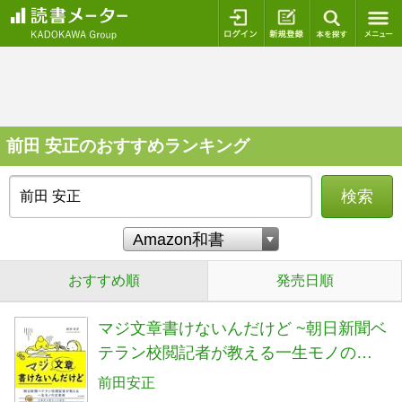
ログイン
新規登録
本を探
前田 安正のおすすめランキング
検索
おすすめ順
発売日順
マジ文章書けないんだけど ~朝日新聞ベ
テラン校閲記者が教える一生モノの文
章術~
前田安正