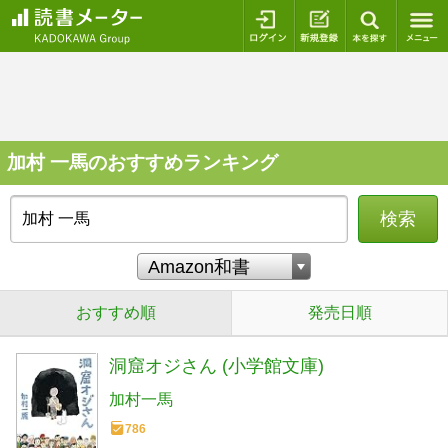
ログイン
新規登録
本を探
加村 一馬のおすすめランキング
検索
おすすめ順
発売日順
洞窟オジさん (小学館文庫)
加村一馬
786