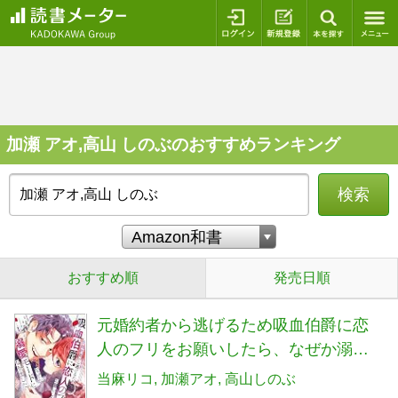
ログイン
新規登録
本を探
加瀬 アオ,高山 しのぶのおすすめランキング
検索
おすすめ順
発売日順
元婚約者から逃げるため吸血伯爵に恋
人のフリをお願いしたら、なぜか溺愛
モードになりました(1) (KCx)
当麻リコ
加瀬アオ
高山しのぶ