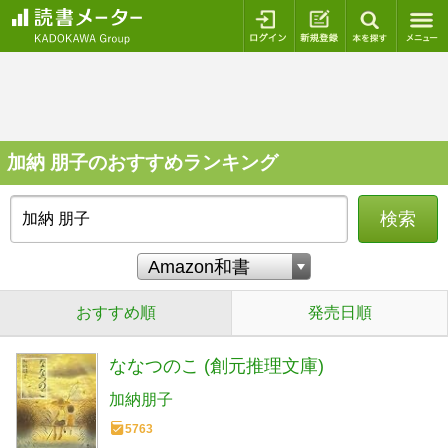
ログイン
新規登録
本を探
加納 朋子のおすすめランキング
検索
おすすめ順
発売日順
ななつのこ (創元推理文庫)
加納朋子
5763