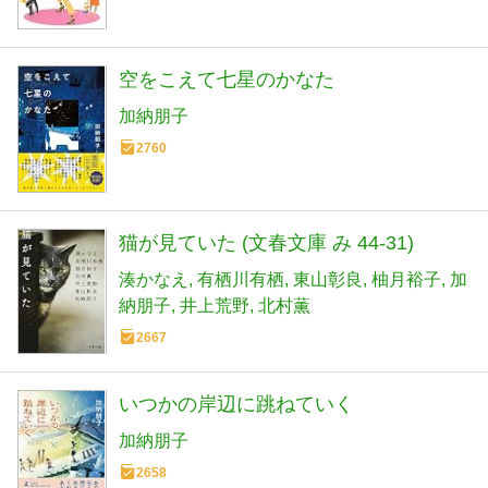
空をこえて七星のかなた
加納朋子
2760
猫が見ていた (文春文庫 み 44-31)
湊かなえ
有栖川有栖
東山彰良
柚月裕子
加
納朋子
井上荒野
北村薫
2667
いつかの岸辺に跳ねていく
加納朋子
2658