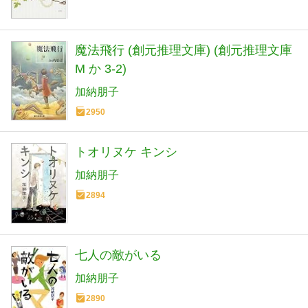
魔法飛行 (創元推理文庫) (創元推理文庫
M か 3-2)
加納朋子
2950
トオリヌケ キンシ
加納朋子
2894
七人の敵がいる
加納朋子
2890