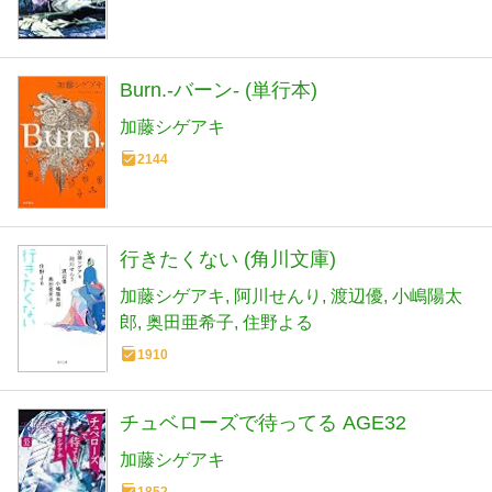
Burn.‐バーン‐ (単行本)
加藤シゲアキ
2144
行きたくない (角川文庫)
加藤シゲアキ
阿川せんり
渡辺優
小嶋陽太
郎
奥田亜希子
住野よる
1910
チュベローズで待ってる AGE32
加藤シゲアキ