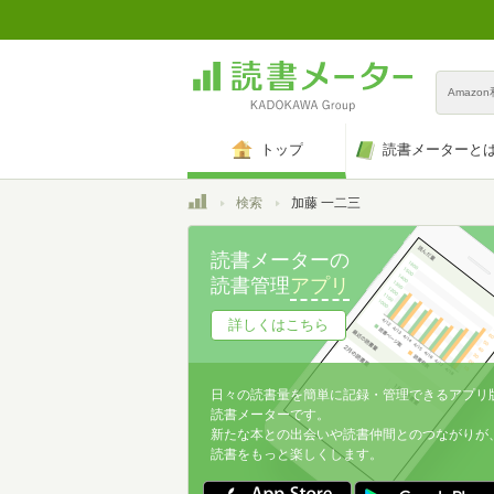
Amazo
トップ
読書メーターと
トップ
検索
加藤 一二三
読書メーターの
読書管理
アプリ
詳しくはこちら
日々の読書量を簡単に記録・管理できるアプリ
読書メーターです。
新たな本との出会いや読書仲間とのつながりが
読書をもっと楽しくします。