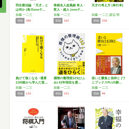
羽生善治論 「天才」と
将棋名人血風録 奇人・
天才の考え方 (単行本)
は何か (角川oneテ…
変人・超人 (oneテ…
加藤 一二三
加藤 一二三
加藤 一二三,渡辺 明
登録
389
登録
342
登録
208
負けて強くなる ~通算
感情の整理術123(ひふ
老いと勝負と信仰と (ワ
1100敗から学んだ直…
み) 62年現役を貫…
ニブックスPLUS新…
加藤 一二三
加藤 一二三
加藤 一二三
登録
126
登録
101
登録
88