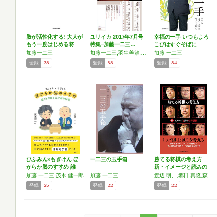
脳が活性化する! 大人が
ユリイカ 2017年7月号
幸福の一手 いつもよろ
もう一度はじめる将
特集=加藤一二三…
こびはすぐそばに
棋…
加藤一二三
加藤一二三,羽生善治,森内俊之,佐藤康光,先崎学,糸谷哲郎
加藤 一二三
登録
38
登録
38
登録
34
ひふみん×もぎけん ほ
一二三の玉手箱
勝てる将棋の考え方
がらか脳のすすめ 誰
新・イメージと読みの
で…
将棋観
加藤 一二三,茂木 健一郎
加藤 一二三
渡辺 明、,郷田 真隆,森内 俊之,加藤 一二三,三浦 弘行,鈴木 大介,豊島 将之,中村 太地,永瀬 拓矢
登録
25
登録
22
登録
22