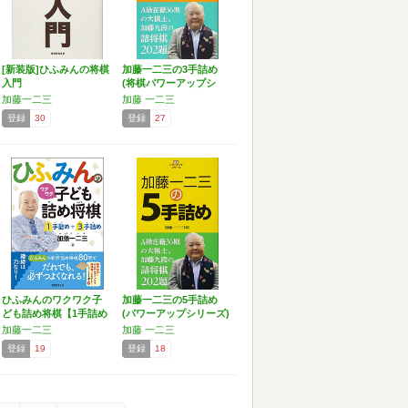
[新装版]ひふみんの将棋
加藤一二三の3手詰め
入門
(将棋パワーアップシ
リ…
加藤一二三
加藤 一二三
登録
30
登録
27
ひふみんのワクワク子
加藤一二三の5手詰め
ども詰め将棋【1手詰め
(パワーアップシリーズ)
+…
加藤一二三
加藤 一二三
登録
19
登録
18