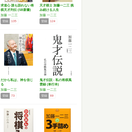
求道心 誰も語れない将
天才棋士 加藤一二三 挑
棋天才列伝 (SB新書)
み続ける人生
加藤 一二三
加藤 一二三
登録
135
登録
124
だから私は、神を信じ
鬼才伝説 - 私の将棋風
る
雲録 (単行本)
加藤一二三
加藤 一二三
登録
73
登録
69