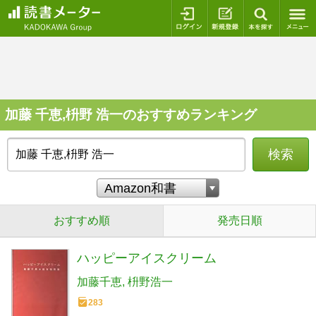
ログイン
新規登録
本を探
加藤 千恵,枡野 浩一のおすすめランキング
検索
おすすめ順
発売日順
ハッピーアイスクリーム
加藤千恵
枡野浩一
283