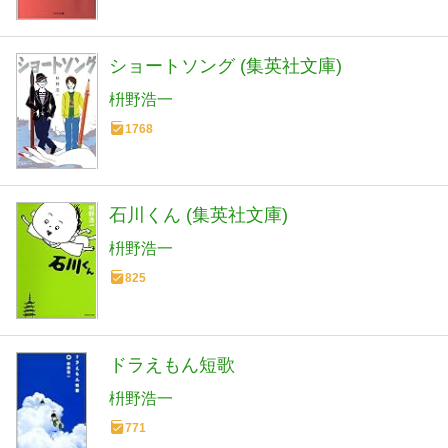
ショートソング (集英社文庫)
枡野浩一
1768
石川くん (集英社文庫)
枡野浩一
825
ドラえもん短歌
枡野浩一
771