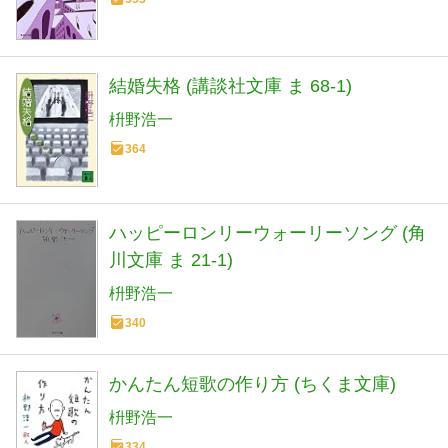
結婚失格 (講談社文庫 ま 68-1)
枡野浩一
364
ハッピーロンリーウォーリーソング (角
川文庫 ま 21-1)
枡野浩一
340
かんたん短歌の作り方 (ちくま文庫)
枡野浩一
334