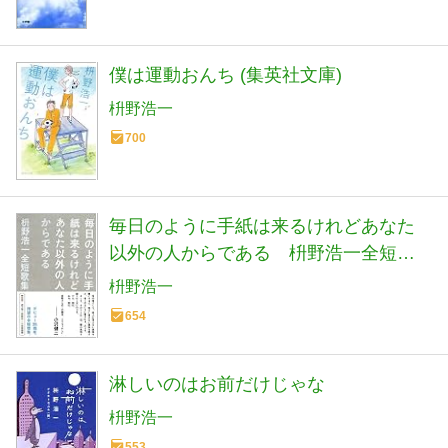
僕は運動おんち (集英社文庫)
枡野浩一
700
毎日のように手紙は来るけれどあなた
以外の人からである 枡野浩一全短歌
集
枡野浩一
654
淋しいのはお前だけじゃな
枡野浩一
553