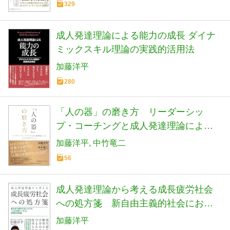
329
成人発達理論による能力の成長 ダイナ
ミックスキル理論の実践的活用法
加藤洋平
280
「人の器」の磨き方 リーダーシッ
プ・コーチングと成人発達理論による
人間力の変容プロセス
加藤洋平
中竹竜二
56
成人発達理論から考える成長疲労社会
への処方箋 新自由主義的社会におけ
る「人生を豊かにする」実践的成長論
加藤洋平