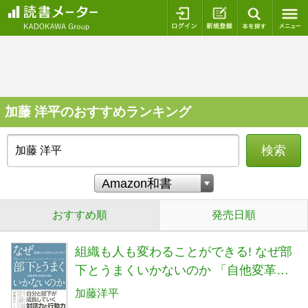
ログイン
新規登録
本を探
加藤 洋平のおすすめランキング
検索
おすすめ順
発売日順
組織も人も変わることができる! なぜ部
下とうまくいかないのか 「自他変革」
の発達心理学
加藤洋平