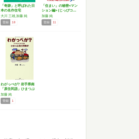
「奇跡」と呼ばれた日
「住まい」の秘密<マン
本の名作住宅
ション編> (じっぴコ…
大川 三雄,加藤 純
加藤 純
登録
18
登録
11
わがっぺが? 岩手県南
「原住民語」ひまつぶ
詩…
加藤 純
登録
1