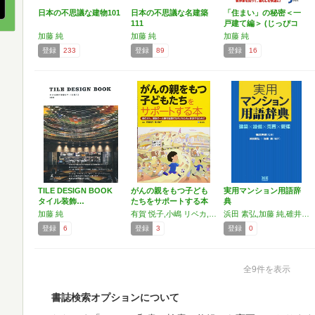
日本の不思議な建物101
日本の不思議な名建築
「住まい」の秘密＜一
111
戸建て編＞ (じっぴコ
ン…
加藤 純
加藤 純
加藤 純
登録
233
登録
89
登録
16
TILE DESIGN BOOK
がんの親をもつ子ども
実用マンション用語辞
タイル装飾…
たちをサポートする本
典
(…
加藤 純
有賀 悦子,小嶋 リベカ,栗原 幸江,小林 真理子,平野 和恵,加藤 純,渡邊 知映,量 倫子,秋山 正子,南川 雅子,大沢 かおり,髙井 伸太郎,西田 正弘,中島 恵美子,遠藤 太,飯岡 由紀子
浜田 素弘,加藤 純,碓井 民朗
登録
6
登録
3
登録
0
全9件を表示
書誌検索オプションについて