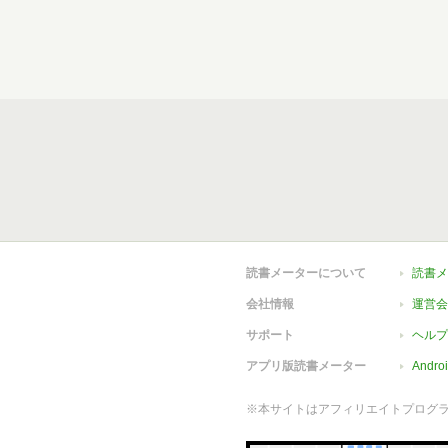
読書メーターについて
読書メ
会社情報
運営会
サポート
ヘルプ
アプリ版読書メーター
Andr
※本サイトはアフィリエイトプログ