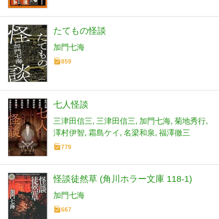
たてもの怪談
加門七海
859
七人怪談
三津田信三
三津田信三
加門七海
菊地秀行
澤村伊智
霜島ケイ
名梁和泉
福澤徹三
779
怪談徒然草 (角川ホラー文庫 118-1)
加門七海
667