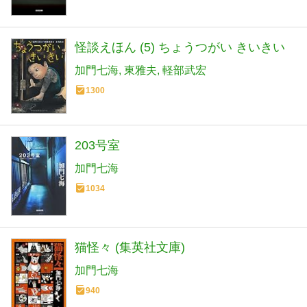
怪談えほん (5) ちょうつがい きいきい
加門七海
東雅夫
軽部武宏
1300
203号室
加門七海
1034
猫怪々 (集英社文庫)
加門七海
940