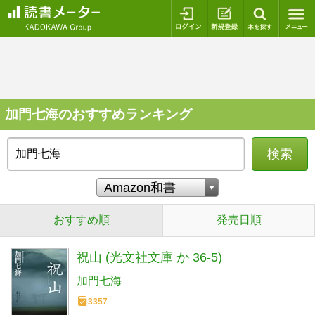
ログイン
新規登録
本を探
加門七海のおすすめランキング
検索
おすすめ順
発売日順
祝山 (光文社文庫 か 36-5)
加門七海
3357