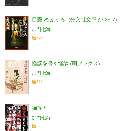
目嚢-めぶくろ- (光文社文庫 か 36-7)
加門七海
645
怪談を書く怪談 (幽ブックス)
加門七海
631
猫怪々
加門七海
583