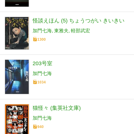
怪談えほん (5) ちょうつがい きいきい
加門七海
東雅夫
軽部武宏
1300
203号室
加門七海
1034
猫怪々 (集英社文庫)
加門七海
940