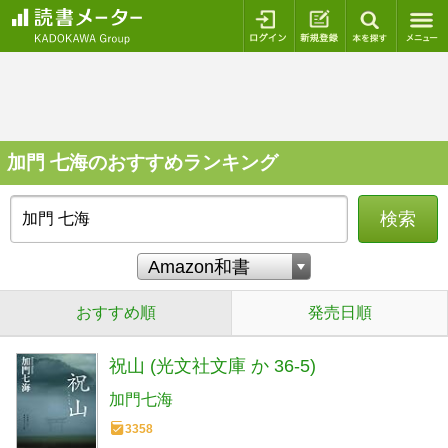
ログイン
新規登録
本を探
加門 七海のおすすめランキング
検索
おすすめ順
発売日順
祝山 (光文社文庫 か 36-5)
加門七海
3358