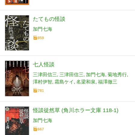
たてもの怪談
加門七海
859
七人怪談
三津田信三
三津田信三
加門七海
菊地秀行
澤村伊智
霜島ケイ
名梁和泉
福澤徹三
781
怪談徒然草 (角川ホラー文庫 118-1)
加門七海
667