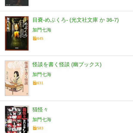
目嚢-めぶくろ- (光文社文庫 か 36-7)
加門七海
645
怪談を書く怪談 (幽ブックス)
加門七海
631
猫怪々
加門七海
583