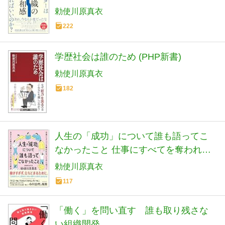
勅使川原真衣
222
学歴社会は誰のため (PHP新書)
勅使川原真衣
182
人生の「成功」について誰も語ってこ
なかったこと 仕事にすべてを奪われな
いために知っておきたい能力主義とい
勅使川原真衣
う社会の仕組み
117
「働く」を問い直す 誰も取り残さな
い組織開発