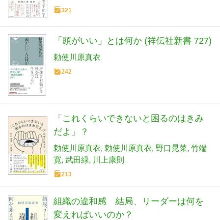
321
「頭がいい」とは何か (祥伝社新書 727)
勅使川原真衣
242
「これくらいできないと困るのはきみ
だよ」？
勅使川原真衣
勅使川原真衣
野口晃菜
竹端
寛
武田緑
川上康則
213
組織の違和感 結局、リーダーは何を
変えればいいのか？