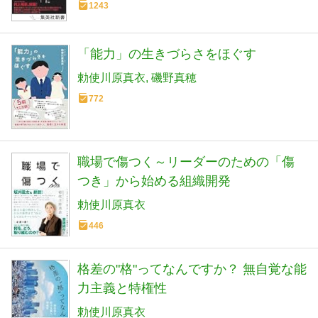
1243
「能力」の生きづらさをほぐす
勅使川原真衣
磯野真穂
772
職場で傷つく～リーダーのための「傷
つき」から始める組織開発
勅使川原真衣
446
格差の"格"ってなんですか？ 無自覚な能
力主義と特権性
勅使川原真衣