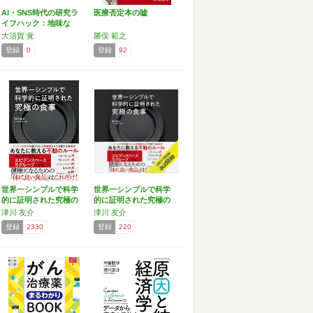
AI・SNS時代の研究ラ
医療否定本の嘘
イフハック：地味な
研…
大須賀 覚
勝俣 範之
登録
0
登録
92
世界一シンプルで科学
世界一シンプルで科学
的に証明された究極の
的に証明された究極の
食事
食事
津川 友介
津川 友介
登録
2330
登録
220