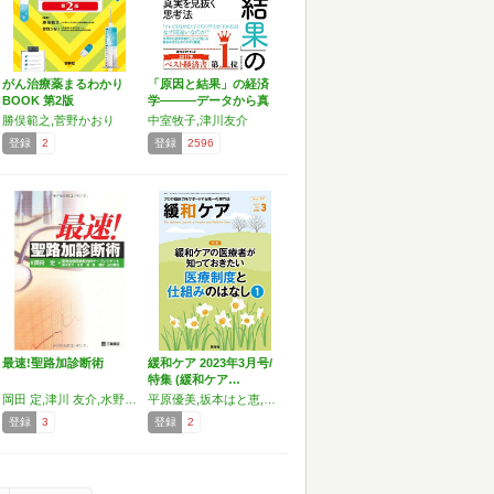
がん治療薬まるわかり
「原因と結果」の経済
BOOK 第2版
学―――データから真
実を…
勝俣範之,菅野かおり
中室牧子,津川友介
登録
2
登録
2596
最速!聖路加診断術
緩和ケア 2023年3月号/
特集 (緩和ケア…
岡田 定,津川 友介,水野 篤,森 信好,山口 典宏
平原優美,坂本はと恵,森田達也,廣瀬智子,石田周平,勝俣範之,樋渡俊江,山崎祥光,西 智弘,栗原幸江,木澤義之,坂本岳志
登録
3
登録
2