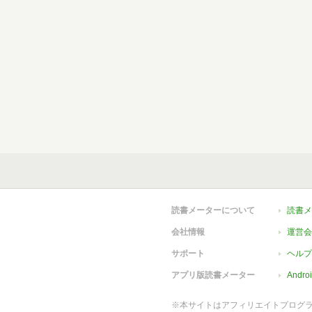
読書メーターについて
読書メ
会社情報
運営会
サポート
ヘルプ
アプリ版読書メーター
Andr
※本サイトはアフィリエイトプログ