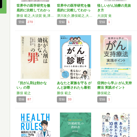
世界中の医学研究を徹
世界中の医学研究を徹
怪しいがん治療の見抜
底的に比較してわかっ
底的に比較してわかっ
き方
た最…
た最…
勝俣 範之,大須賀 覚,津川 友介
津川友介,勝俣範之,大須賀覚
大須賀 覚
登録
270
登録
1
登録
1
「抗がん剤は効かな
あなたと家族を守る が
症例から学ぶ がん支持
い」の罪
んと診断されたら最初
療法 実践ポイント
に…
勝俣 範之
勝俣 範之
勝俣範之
登録
87
登録
33
登録
1