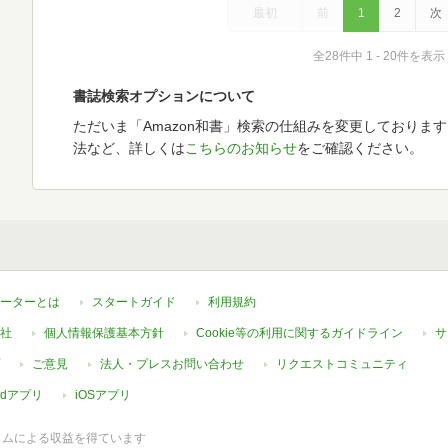
最初
前
1
2
次
全28件中 1 - 20件を表示
書誌検索オプションについて
ただいま「Amazon和書」検索の仕組みを変更しておりま
法など、詳しくは
こちらのお知らせ
をご確認ください。
ーターとは
スタートガイド
利用規約
社
個人情報保護基本方針
Cookie等の利用に関するガイドライン
サ
ご意見
法人・プレスお問い合わせ
リクエストコミュニティ
oidアプリ
iOSアプリ
ラムによる収益を得ています