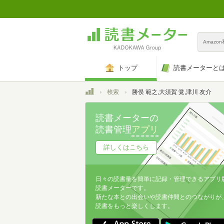
Amazo
トップ
読書メーターと
トップ
検索
勝俣 範之,大須賀 覚,津川 友介
読書メーターの
読書管理
アプリ
詳しくはこちら
日々の読書量を簡単に記録・管理できるアプリ
読書メーターです。
新たな本との出会いや読書仲間とのつながりが
読書をもっと楽しくします。