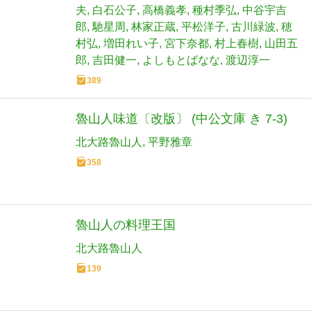
夫
白石公子
高橋義孝
種村季弘
中谷宇吉
郎
馳星周
林家正蔵
平松洋子
古川緑波
穂
村弘
増田れい子
宮下奈都
村上春樹
山田五
郎
吉田健一
よしもとばなな
渡辺淳一
389
魯山人味道〔改版〕 (中公文庫 き 7-3)
北大路魯山人
平野雅章
358
魯山人の料理王国
北大路魯山人
139