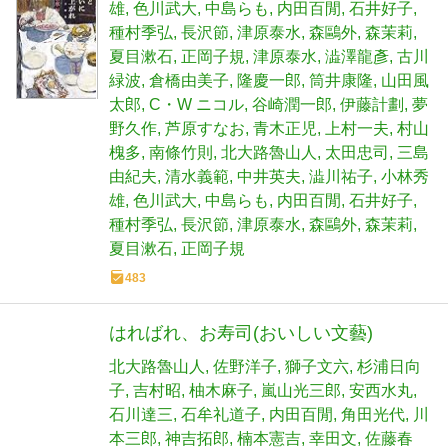
雄
色川武大
中島らも
内田百閒
石井好子
種村季弘
長沢節
津原泰水
森鷗外
森茉莉
夏目漱石
正岡子規
津原泰水
澁澤龍彥
古川
緑波
倉橋由美子
隆慶一郎
筒井康隆
山田風
太郎
C・W ニコル
谷崎潤一郎
伊藤計劃
夢
野久作
芦原すなお
青木正児
上村一夫
村山
槐多
南條竹則
北大路魯山人
太田忠司
三島
由紀夫
清水義範
中井英夫
澁川祐子
小林秀
雄
色川武大
中島らも
内田百閒
石井好子
種村季弘
長沢節
津原泰水
森鷗外
森茉莉
夏目漱石
正岡子規
483
はればれ、お寿司(おいしい文藝)
北大路魯山人
佐野洋子
獅子文六
杉浦日向
子
吉村昭
柚木麻子
嵐山光三郎
安西水丸
石川達三
石牟礼道子
内田百閒
角田光代
川
本三郎
神吉拓郎
楠本憲吉
幸田文
佐藤春