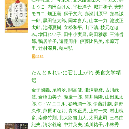
ようこ
内田百けん
平松洋子
堀井和子
安野
モヨコ
畑正憲
獅子文六
赤瀬川原平
窪島誠
一郎
黒田征太郎
岡本喜八
山本一力
池波正
太郎
池澤夏樹
立松和平
山下清
枝元なほ
み
増田れい子
田中小実昌
島田雅彦
三浦哲
郎
鴨居羊子
遠藤周作
伊藤比呂美
米原万
里
辻村深月
穂村弘
1181
たんときれいに召し上がれ 美食文学精
選
金子國義
尾崎翠
開高健
澁澤龍彥
古川緑
波
倉橋由美子
隆慶一郎
筒井康隆
山田風太
郎
C・W ニコル
谷崎潤一郎
伊藤計劃
夢野
久作
芦原すなお
青木正児
上村一夫
村山槐
多
南條竹則
北大路魯山人
太田忠司
三島由
紀夫
清水義範
中井英夫
澁川祐子
小林秀