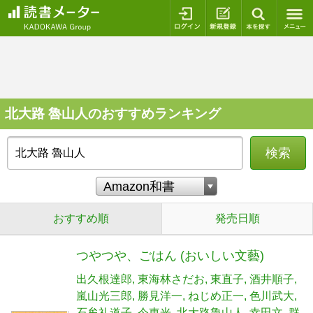
ログイン
新規登録
本を探
北大路 魯山人のおすすめランキング
検索
おすすめ順
発売日順
つやつや、ごはん (おいしい文藝)
出久根達郎
東海林さだお
東直子
酒井順子
嵐山光三郎
勝見洋一
ねじめ正一
色川武大
石牟礼道子
今東光
北大路魯山人
幸田文
群