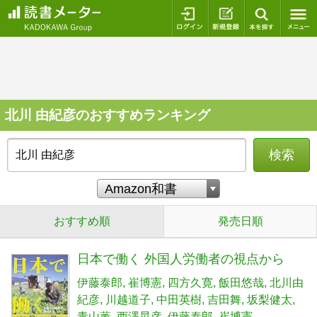
ログイン
新規登録
本を探
北川 由紀彦のおすすめランキング
検索
おすすめ順
発売日順
日本で働く 外国人労働者の視点から
伊藤泰郎
崔博憲
四方久寛
飯田悠哉
北川由
紀彦
川越道子
中田英樹
吉田舞
坂梨健太
青山薫
西澤晃彦
伊藤泰郎
崔博憲