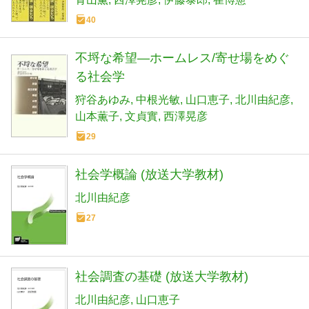
40
不埒な希望―ホームレス/寄せ場をめぐ
る社会学
狩谷あゆみ
中根光敏
山口恵子
北川由紀彦
山本薫子
文貞實
西澤晃彦
29
社会学概論 (放送大学教材)
北川由紀彦
27
社会調査の基礎 (放送大学教材)
北川由紀彦
山口恵子