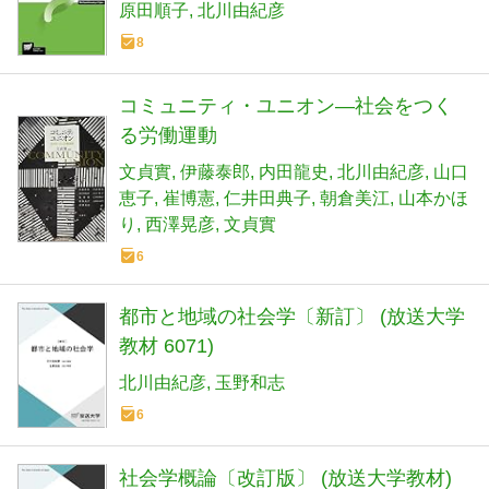
原田順子
北川由紀彦
8
コミュニティ・ユニオン―社会をつく
る労働運動
文貞實
伊藤泰郎
内田龍史
北川由紀彦
山口
恵子
崔博憲
仁井田典子
朝倉美江
山本かほ
り
西澤晃彦
文貞實
6
都市と地域の社会学〔新訂〕 (放送大学
教材 6071)
北川由紀彦
玉野和志
6
社会学概論〔改訂版〕 (放送大学教材)