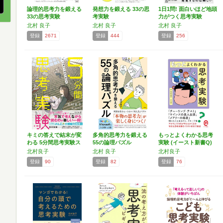
論理的思考力を鍛える
発想力を鍛える 33の思
1日1問! 面白いほど地頭
33の思考実験
考実験
力がつく思考実験
北村 良子
北村 良子
北村 良子
登録
2671
登録
444
登録
256
キミの答えで結末が変
多角的思考力を鍛える
もっとよくわかる思考
わる 5分間思考実験ス
55の論理パズル
実験 (イースト新書Q)
ト…
北村良子
北村 良子
北村良子
登録
90
登録
82
登録
76