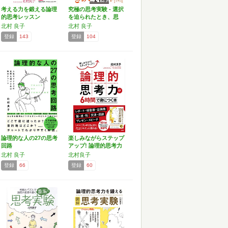
考える力を鍛える論理
究極の思考実験 - 選択
的思考レッスン
を迫られたとき、思
考…
北村 良子
北村 良子
登録
143
登録
104
論理的な人の27の思考
楽しみながらステップ
回路
アップ! 論理的思考力
が…
北村 良子
北村良子
登録
66
登録
60