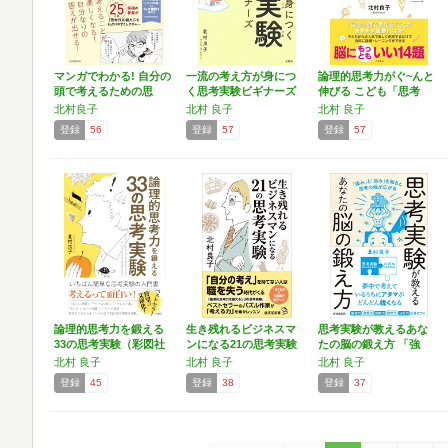
マンガでわかる! 自分の
一流の考え方が身につ
論理的思考力がぐ~んと
頭で考えるための思
く思考実験ビギナーズ
伸びる こども「思考
考…
実…
北村良子
北村 良子
北村 良子
登録
56
登録
57
登録
57
論理的思考力を鍛える
生き残れるビジネスマ
思考実験が教えるあな
33の思考実験（彩図社
ンになる21の思考実験
たの脳の鍛え方 「強
文…
…
み」…
北村 良子
北村 良子
北村 良子
登録
45
登録
38
登録
37