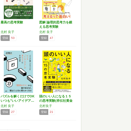
最高の思考実験
図解 論理的思考力を鍛
える思考実験
北村 良子
北村 良子
登録
53
登録
47
パズルを解くだけでOK
頭のいい人になる１５
いつも"いいアイデア…
の思考実験(祥伝社黄金
文…
北村 良子
北村良子
登録
27
登録
21