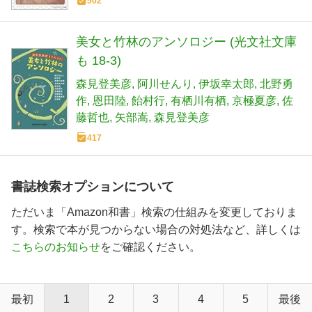
502
美女と竹林のアンソロジー (光文社文庫
も 18-3)
森見登美彦
阿川せんり
伊坂幸太郎
北野勇
作
恩田陸
飴村行
有栖川有栖
京極夏彦
佐
藤哲也
矢部嵩
森見登美彦
417
書誌検索オプションについて
ただいま「Amazon和書」検索の仕組みを変更しておりま
す。検索で本が見つからない場合の対処法など、詳しくは
こちらのお知らせ
をご確認ください。
最初
1
2
3
4
5
最後