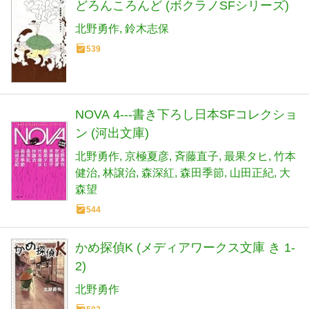
どろんころんど (ボクラノSFシリーズ)
北野勇作
鈴木志保
539
NOVA 4---書き下ろし日本SFコレクショ
ン (河出文庫)
北野勇作
京極夏彦
斉藤直子
最果タヒ
竹本
健治
林譲治
森深紅
森田季節
山田正紀
大
森望
544
かめ探偵K (メディアワークス文庫 き 1-
2)
北野勇作