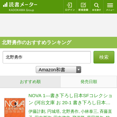
ログイン
新規登録
本を探
北野勇作のおすすめランキング
検索
おすすめ順
発売日順
NOVA 1---書き下ろし日本SFコレクショ
ン (河出文庫 お 20-1 書き下ろし日本SF
コレクション)
伊藤計劃
円城塔
北野勇作
小林泰三
斉藤直