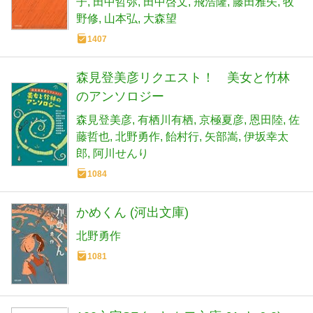
子
田中哲弥
田中啓文
飛浩隆
藤田雅矢
牧
野修
山本弘
大森望
1407
森見登美彦リクエスト！ 美女と竹林
のアンソロジー
森見登美彦
有栖川有栖
京極夏彦
恩田陸
佐
藤哲也
北野勇作
飴村行
矢部嵩
伊坂幸太
郎
阿川せんり
1084
かめくん (河出文庫)
北野勇作
1081