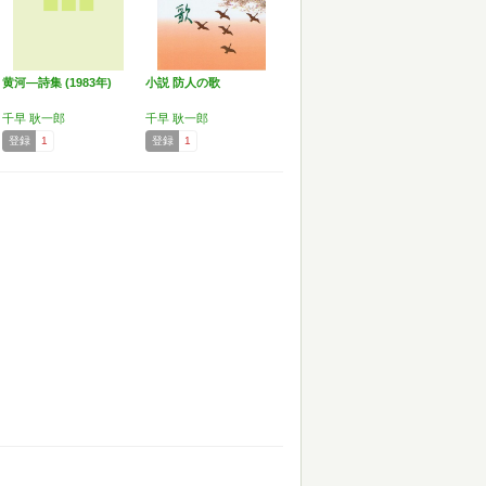
黄河―詩集 (1983年)
小説 防人の歌
千早 耿一郎
千早 耿一郎
登録
1
登録
1