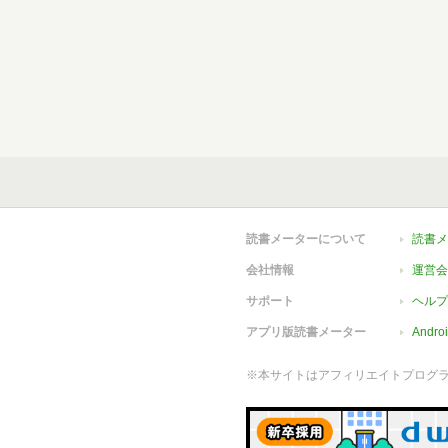
読書メーターについて
読書メ
会社情報
運営会
サポート
ヘルプ
アプリ版読書メーター
Andr
※本サイトはアフィリエイトプログ