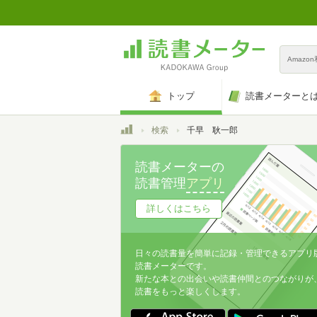
Amazo
トップ
読書メーターと
トップ
検索
千早 耿一郎
読書メーターの
読書管理
アプリ
詳しくはこちら
日々の読書量を簡単に記録・管理できるアプリ
読書メーターです。
新たな本との出会いや読書仲間とのつながりが
読書をもっと楽しくします。