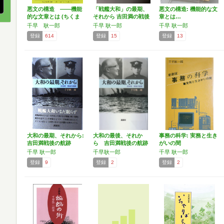
悪文の構造 ――機能
「戦艦大和」の最期、
悪文の構造: 機能的な文
的な文章とは (ちくま
それから 吉田満の戦後
章とは…
学…
史…
千早 耿一郎
千早 耿一郎
千早 耿一郎
登録
614
登録
15
登録
13
大和の最期、それから:
大和の最後、それか
事務の科学: 実務と生き
吉田満戦後の航跡
ら 吉田満戦後の航跡
がいの間
千早 耿一郎
千早耿一郎
千早 耿一郎
登録
9
登録
2
登録
2