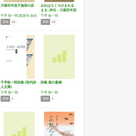
川喜田半泥子無茶の芸
おれはろくろのまわる
まま: 評伝・川喜田半泥
子
千早 耿一郎,龍泉寺 由佳
千早 耿一郎
登録
13
登録
10
千早耿一郎詩集 (現代詩
詩集 風の墓標
人文庫)
千早 耿一郎
千早 耿一郎
登録
1
登録
1