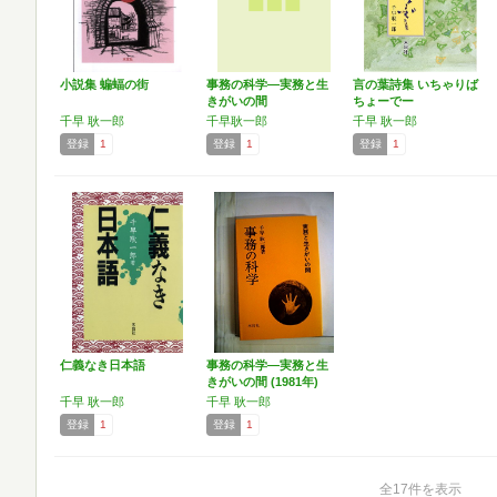
小説集 蝙蝠の街
事務の科学―実務と生
言の葉詩集 いちゃりば
きがいの間
ちょーでー
千早 耿一郎
千早耿一郎
千早 耿一郎
登録
1
登録
1
登録
1
仁義なき日本語
事務の科学―実務と生
きがいの間 (1981年)
千早 耿一郎
千早 耿一郎
登録
1
登録
1
全17件を表示