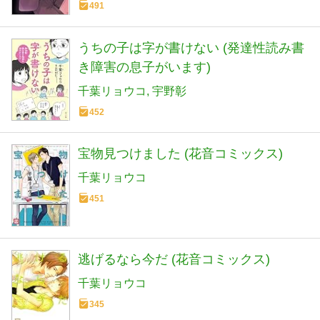
491
うちの子は字が書けない (発達性読み書
き障害の息子がいます)
千葉リョウコ
宇野彰
452
宝物見つけました (花音コミックス)
千葉リョウコ
451
逃げるなら今だ (花音コミックス)
千葉リョウコ
345