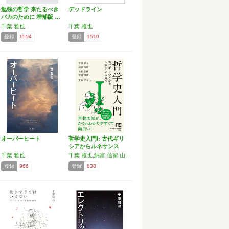
勉強の哲学 来たるべき
デッドライン
バカのために 増補版 …
千葉 雅也
千葉 雅也
登録
1554
登録
1510
オーバーヒート
哲学史入門I: 古代ギリ
シアからルネサンス
ま…
千葉 雅也
千葉 雅也,納富 信留,山内 志朗,伊藤 博明
登録
966
登録
838