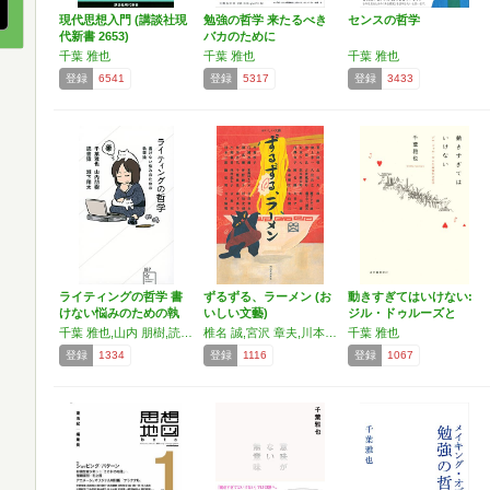
現代思想入門 (講談社現
勉強の哲学 来たるべき
センスの哲学
代新書 2653)
バカのために
千葉 雅也
千葉 雅也
千葉 雅也
登録
6541
登録
5317
登録
3433
ライティングの哲学 書
ずるずる、ラーメン (お
動きすぎてはいけない:
けない悩みのための執
いしい文藝)
ジル・ドゥルーズと
筆…
生…
千葉 雅也,山内 朋樹,読書猿,瀬下 翔太
椎名 誠,宮沢 章夫,川本 三郎,角田 光代,池上 永一,吉村 昭,津村 記久子,久住 昌之,町田 康,島本 理生,内澤 旬子,内館 牧子,東海林 さだお,村松 友視,千葉 雅也,林 静一,丸山 健二,片岡 義男,池部 良,丸谷 才一,北 杜夫,開高 健,古波蔵 保好,荒木 経惟,馳 星周,藤子・F・不二雄,藤子 不二雄A,森下 典子,曽野 綾子,沢木 耕太郎,吉本 隆明,江國 香織,石垣 りん
千葉 雅也
登録
1334
登録
1116
登録
1067