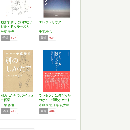
動きすぎてはいけない:
エレクトリック
ジル・ドゥルーズと
生…
千葉 雅也
千葉雅也
登録
667
登録
634
別のしかたで:ツイッタ
ラッセンとは何だった
ー哲学
のか? 消費とアート
を…
千葉 雅也
斎藤環,北澤憲昭,大野左紀子,千葉雅也,大山エンリコイサム,上田和彦,星野太,中ザワヒデキ,暮沢剛巳,土屋誠一,河原啓子,加島卓,櫻井拓,石岡良治,原田裕規
登録
416
登録
404