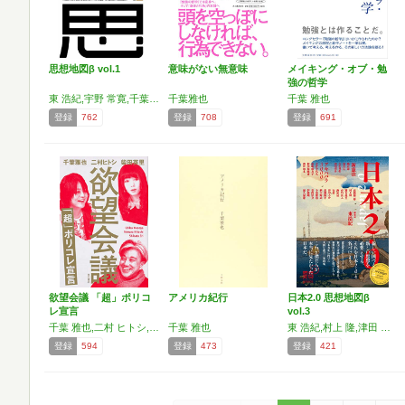
思想地図β vol.1
意味がない無意味
メイキング・オブ・勉
強の哲学
東 浩紀,宇野 常寛,千葉 雅也,速水 健朗,北田 暁大,鈴木 謙介
千葉雅也
千葉 雅也
登録
762
登録
708
登録
691
欲望会議 「超」ポリコ
アメリカ紀行
日本2.0 思想地図β
レ宣言
vol.3
千葉 雅也,二村 ヒトシ,柴田 英里
千葉 雅也
東 浩紀,村上 隆,津田 大介,高橋 源一郎,梅原 猛,椹木 野衣,常岡 浩介,志倉 千代丸,福嶋 麻衣子,市川 真人,楠 正憲,境 真良,白田 秀彰,西田 亮介,藤村 龍至,千葉 雅也,伊藤 剛,新津保 建秀
登録
594
登録
473
登録
421