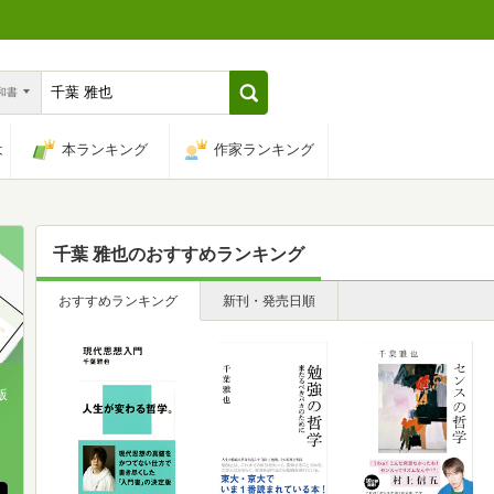
n和書
は
本ランキング
作家ランキング
千葉 雅也
のおすすめランキング
おすすめランキング
新刊・発売日順
版
、