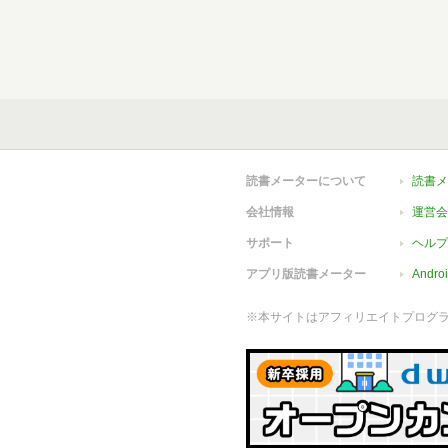
読書メーターについて
読書メ
会社情報
運営会
サポート
ヘルプ
アプリ版読書メーター
Andr
※本サイトはアフィリエイトプログ