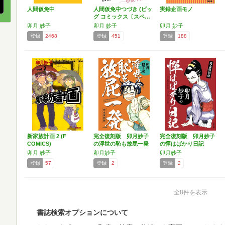
人間仮免中
人間仮免中つづき (ビッ
実録企画モノ
グ コミックス〔スペ…
卯月 妙子
卯月 妙子
卯月 妙子
登録
2468
登録
451
登録
188
新家族計画 2 (F
完全復刻版 卯月妙子
完全復刻版 卯月妙子
COMICS)
の浮世の恥も放屁一発
の憚はばかり日記
卯月 妙子
卯月妙子
卯月妙子
登録
57
登録
2
登録
2
全8件を表示
書誌検索オプションについて