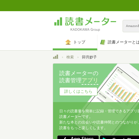
Amazo
トップ
読書メーターと
トップ
検索
卯月妙子
読書メーターの
読書管理
アプリ
詳しくはこちら
日々の読書量を簡単に記録・管理できるアプリ
読書メーターです。
新たな本との出会いや読書仲間とのつながりが
読書をもっと楽しくします。