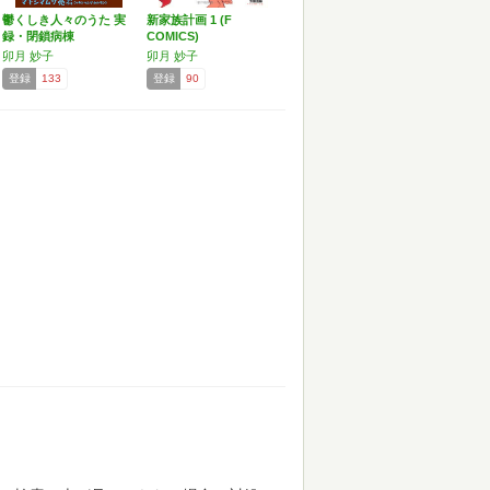
鬱くしき人々のうた 実
新家族計画 1 (F
録・閉鎖病棟
COMICS)
卯月 妙子
卯月 妙子
登録
133
登録
90