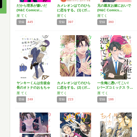
だから理系が嫌いだ
カメレオンはてのひら
兄の親友お嫁においで
(H&C Comics/…
に恋をする。(1) (ガ…
(H&C Comics…
厘 てく
厘てく
厘てく
登録
445
登録
397
登録
360
ヤンキーくんは生徒会
カメレオンはてのひら
一生俺に憑いてこい!
長のオトナのおもちゃ
に恋をする。(2) (ガ…
(バーズコミックス ラ…
(…
厘 てく
厘てく
厘 てく
登録
249
登録
223
登録
186