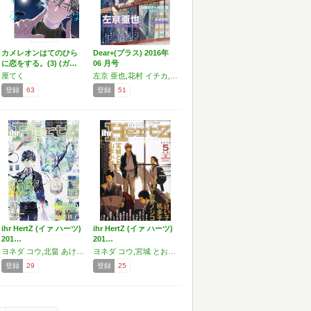
カメレオンはてのひら
Dear+(プラス) 2016年
に恋をする。(3) (ガ…
06 月号
厘てく
左京 亜也,花村 イチカ,須坂 紫那,印東 サク,月村 奎,木下 けい子,宝井 理人,端丘,南月 ゆう,青山 十三,まさお 三月,未散 ソノオ,七瀬,阿部 あかね,猫野 まりこ,天咲 吉実,海行 リリ,間宮 法子,山本 アタル,二宮 悦巳,扇 ゆずは,厘てく
登録
63
登録
51
ihr HertZ (イァ ハーツ)
ihr HertZ (イァ ハーツ)
201…
201…
ヨネダ コウ,北畠 あけ乃,木下 けい子,SHOOWA,羽生山 へび子,アキハル ノビタ,oimo,厘 てく,涼子,ymz,ハヤカワ ノジコ,芽玖 いろは,天禅 桃子,宮城 とおこ,山本 小鉄子,絵津鼓,関口 かんこ,東野 裕,京山 あつき,吉田 ゆうこ,山田 ロック,上田 規代,佐倉 しいね,明治 カナ子
ヨネダ コウ,宮城 とおこ,稲荷家 房之介,千葉 リョウコ,のばら あいこ,机多子,羽生山 へび子,池 玲文,涼子,青井 秋,関口 かんこ,麻生 ミツ晃,木下 けい子,湖水 きよ,石原 理,山本 小鉄子,ハヤカワ ノジコ,宝井 理人,天禅 桃子,厘 てく,アキハル ノビタ,吉田 ゆうこ
登録
29
登録
25