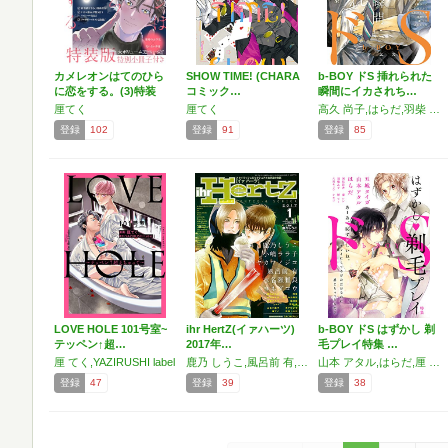
カメレオンはてのひら
SHOW TIME! (CHARA
b-BOY ドS 挿れられた
に恋をする。(3)特装
コミック…
瞬間にイカされち…
版…
厘てく
厘てく
高久 尚子,はらだ,羽柴 みず,ヤマvびっこ,松田 うさち子,八川 キュウ,環 レン,清瀬 ゆき,南条 つぐみ,厘 てく,小池 マルミ
登録
102
登録
91
登録
85
LOVE HOLE 101号室~
ihr HertZ(イァハーツ)
b-BOY ドS はずかし 剃
テッペン↑超…
2017年…
毛プレイ特集 …
厘 てく,YAZIRUSHI label
鹿乃 しうこ,風呂前 有,水名瀬 雅良,ヨネダ コウ,厘 てく,ハヤカワ ノジコ,木下 けい子,絵津鼓,たらつみ ジョン,小嶋 ララ子,山本 小鉄子,佐倉 しいね,海生,関口 かんこ,あじみね 朔生,中川 カネ子,ymz,思田 圭,本間 アキラ
山本 アタル,はらだ,厘 てく,八川 キュウ,環 レン,羽柴 みず,五城 タイガ,シカゴ,国枝 彩香
登録
47
登録
39
登録
38