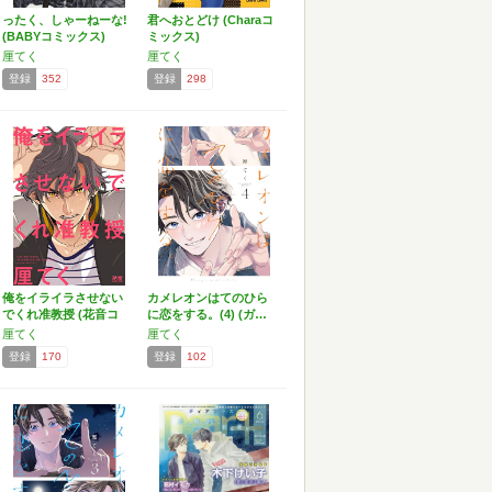
ったく、しゃーねーな!
君へおとどけ (Charaコ
(BABYコミックス)
ミックス)
厘てく
厘てく
登録
352
登録
298
俺をイライラさせない
カメレオンはてのひら
でくれ准教授 (花音コ
に恋をする。(4) (ガ…
ミ…
厘てく
厘てく
登録
170
登録
102