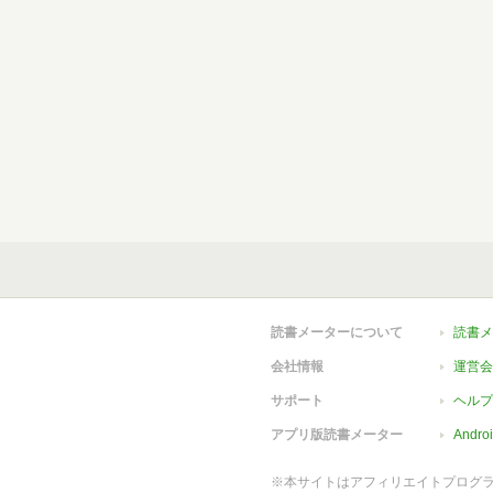
読書メーターについて
読書メ
会社情報
運営会
サポート
ヘルプ
アプリ版読書メーター
Andr
※本サイトはアフィリエイトプログ