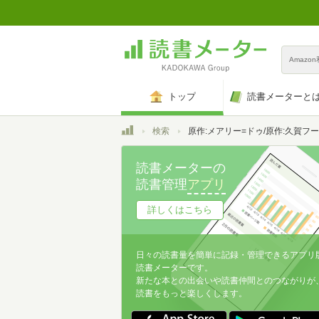
Amazo
トップ
読書メーターと
トップ
検索
原作:メアリー=ドゥ/原作:久賀フーナ/漫画:星樹スズカ,久賀フーナ,星樹スズカ
読書メーターの
読書管理
アプリ
詳しくはこちら
日々の読書量を簡単に記録・管理できるアプリ
読書メーターです。
新たな本との出会いや読書仲間とのつながりが
読書をもっと楽しくします。