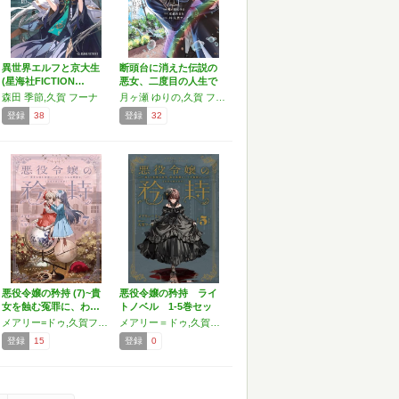
異世界エルフと京大生
断頭台に消えた伝説の
(星海社FICTION…
悪女、二度目の人生で
はガ…
森田 季節,久賀 フーナ
月ヶ瀬 ゆりの,久賀 フーナ
登録
38
登録
32
悪役令嬢の矜持 (7)~貴
悪役令嬢の矜持 ライ
女を蝕む冤罪に、わ…
トノベル 1-5巻セッ
ト…
メアリー=ドゥ,久賀フーナ
メアリー＝ドゥ,久賀フーナ
登録
15
登録
0