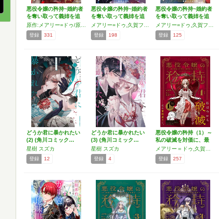
悪役令嬢の矜持~婚約者
悪役令嬢の矜持~婚約者
悪役令嬢の矜持~婚約者
を奪い取って義姉を追
を奪い取って義姉を追
を奪い取って義姉を追
い…
い…
い…
原作:メアリー=ドゥ/原作:久賀フーナ/漫画:星樹スズカ,久賀フーナ,星樹スズカ
メアリー=ドゥ,久賀フーナ,星樹スズカ
メアリー=ドゥ,久賀フーナ,星樹スズカ
登録
331
登録
198
登録
125
どうか君に暴かれたい
どうか君に暴かれたい
悪役令嬢の矜持（1）～
(2) (角川コミック…
(3) (角川コミック…
私の破滅を対価に、最
愛…
星樹 スズカ
星樹 スズカ
メアリー＝ドゥ,久賀フーナ
登録
12
登録
4
登録
257