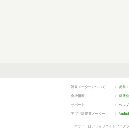
読書メーターについて
読書メ
会社情報
運営会
サポート
ヘルプ
アプリ版読書メーター
Andr
※本サイトはアフィリエイトプログ