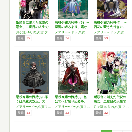
断頭台に消えた伝説の
悪役令嬢の矜持（3）〜
悪役令嬢の矜持(4) ～
悪女、二度目の人生で
深淵の虚ろより、遥か
四花の憂う先行きに、
はガ…
未…
…
月ヶ瀬 ゆりの,久賀 フーナ
メアリー＝ドゥ,久賀フーナ
メアリー＝ドゥ,久賀フーナ
登録
75
登録
74
登録
53
悪役令嬢の矜持(5)~導
悪役令嬢の矜持(6)~色
断頭台に消えた伝説の
くは朱紫の双玉、其
は匂へど散りぬるを、
悪女、二度目の人生で
は…
…
はガ…
メアリー=ドゥ,久賀フーナ
メアリー=ドゥ,久賀フーナ
月ヶ瀬 ゆりの,久賀 フーナ
登録
33
登録
23
登録
22