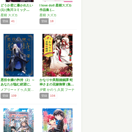
どうか君に暴かれたい
I love doll 星樹スズカ
(1) (角川コミック…
作品集 (…
星樹 スズカ
星樹 スズカ
登録
41
登録
18
悪役令嬢の矜持（2）～
かなりや異類婚姻譚 蛇
あなたが臨む絶望に、
神さまの花嫁御寮 (集…
悪…
メアリー＝ドゥ,久賀フーナ
夕鷺 かのう,久賀 フーナ
登録
109
登録
104