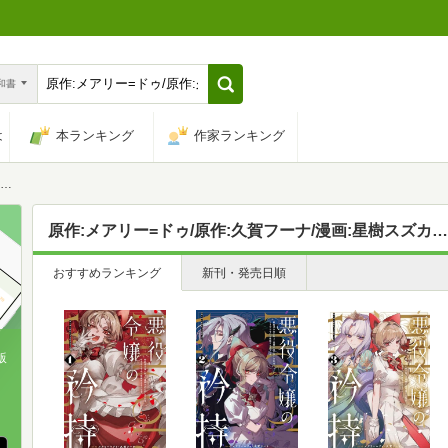
n和書
は
本ランキング
作家ランキング
原作:メアリー=ドゥ/原作:久賀フーナ/漫画:星樹スズカ,久賀フーナ,星樹スズカ
おすすめランキング
新刊・発売日順
版
、