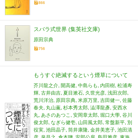
866
スバラ式世界 (集英社文庫)
原田宗典
756
もうすぐ絶滅するという煙草について
芥川龍之介
開高健
中島らも
内田樹
松浦寿
輝
古井由吉
夏目漱石
久世光彦
浅田次郎
荒川洋治
原田宗典
米原万里
吉田健一
佐藤
春夫
丸山薫
杉本秀太郎
澁澤龍彥
安西水
丸
あさのあつこ
安岡章太郎
堀口大學
谷川
俊太郎
なぎら健壱
山田風太郎
常盤新平
別
役実
池田晶子
筒井康隆
金井美恵子
池田清
彦
泉昌之
倉本聰
安部公房
島田雅彦
東海