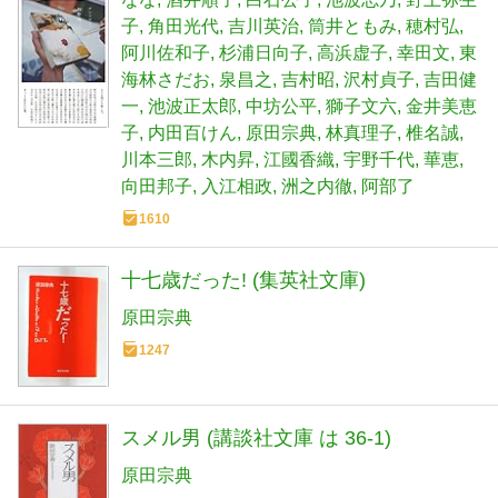
子
角田光代
吉川英治
筒井ともみ
穂村弘
阿川佐和子
杉浦日向子
高浜虚子
幸田文
東
海林さだお
泉昌之
吉村昭
沢村貞子
吉田健
一
池波正太郎
中坊公平
獅子文六
金井美恵
子
内田百けん
原田宗典
林真理子
椎名誠
川本三郎
木内昇
江國香織
宇野千代
華恵
向田邦子
入江相政
洲之内徹
阿部了
1610
十七歳だった! (集英社文庫)
原田宗典
1247
スメル男 (講談社文庫 は 36-1)
原田宗典