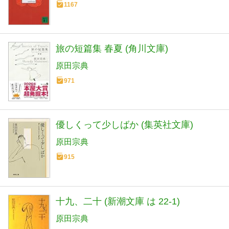
1167
旅の短篇集 春夏 (角川文庫)
原田宗典
971
優しくって少しばか (集英社文庫)
原田宗典
915
十九、二十 (新潮文庫 は 22-1)
原田宗典