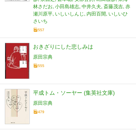
林さだお
小田島雄志
中井久夫
斎藤茂吉
赤
瀬川原平
いしいしんじ
内田百閒
いしいひ
さいち
557
おきざりにした悲しみは
原田宗典
555
平成トム・ソーヤー (集英社文庫)
原田宗典
479