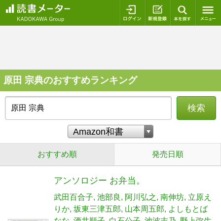
ログイン
新規登録
本を探
原田 宗典のおすすめランキング
検索
おすすめ順
発売日順
アンソロジー お弁当。
武田百合子
池部良
阿川弘之
南伸坊
立原え
りか
坂東三津五郎
山本周五郎
よしもとば
なな
酒井順子
白石公子
池波志乃
野上弥生