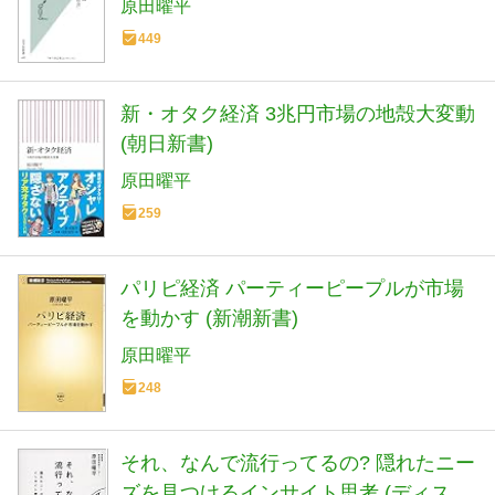
原田曜平
449
新・オタク経済 3兆円市場の地殻大変動
(朝日新書)
原田曜平
259
パリピ経済 パーティーピープルが市場
を動かす (新潮新書)
原田曜平
248
それ、なんで流行ってるの? 隠れたニー
ズを見つけるインサイト思考 (ディスカ