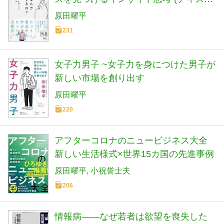
ヴァー携書)
原田曜平
231
女子力男子 ~女子力を身につけた男子が
新しい市場を創り出す
原田曜平
220
アフターコロナのニュービジネス大全
新しい生活様式×世界15カ国の先進事例
原田曜平
小祝誉士夫
206
情報病――なぜ若者は欲望を喪失した