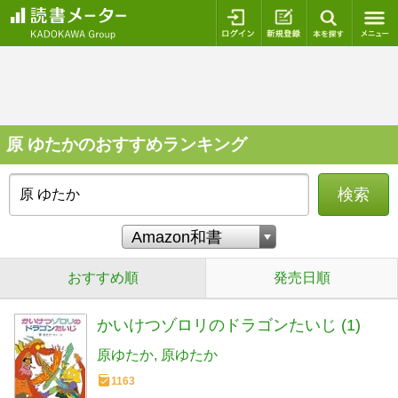
ログイン
新規登録
本を探
原 ゆたかのおすすめランキング
検索
おすすめ順
発売日順
かいけつゾロリのドラゴンたいじ (1)
原ゆたか
原ゆたか
1163