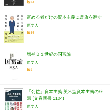
43
富める者だけの資本主義に反旗を翻す
原丈人
85
増補２１世紀の国富論
原丈人
2
「公益」資本主義 英米型資本主義の終
焉 (文春新書 1104)
原丈人