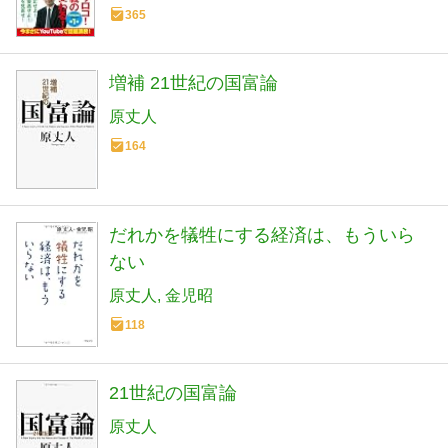
365
増補 21世紀の国富論
原丈人
164
だれかを犠牲にする経済は、もういら
ない
原丈人
金児昭
118
21世紀の国富論
原丈人