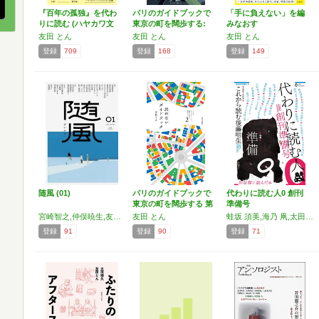
『百年の孤独』を代わ
パリのガイドブックで
「手に負えない」を編
りに読む (ハヤカワ文
東京の町を闊歩する:
みなおす
庫…
ま…
友田 とん
友田 とん
友田 とん
登録
709
登録
168
登録
149
随風 (01)
パリのガイドブックで
代わりに読む人0 創刊
東京の町を闊歩する 第
準備号
2…
宮崎智之,仲俣暁生,友田とん,早乙女ぐりこ,海猫沢めろん,オルタナ旧市街,ササキアイ,鈴木彩可,作田優,岸波龍,竹田信弥,柿内正午,横田祐美子,野口理恵,北尾修一,森見登美彦,円居挽,あをにまる,草香去来,西一六八
友田 とん
蛙坂 須美,海乃 凧,太田 靖久,小山田 浩子,オルタナ旧市街,柿内 正午,鎌田 裕樹,近藤 聡乃,佐川 恭一,田巻 秀敏,陳 詩遠,東條 慎生,友田 とん,haco,橋本 義武,伏見 瞬,二見 さわや歌,毛利 悠子,わかしょ文庫,コバヤシ タケシ
登録
91
登録
90
登録
71