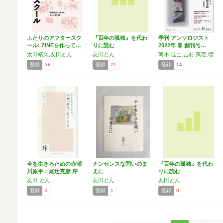
ふたりのアフタースク
『百年の孤独』を代わ
季刊 アンソロジスト
ール: ZINEを作って…
りに読む
2022年 春 創刊号…
太田靖久,友田とん
友田とん
南木 佳士,吉村 萬壱,増田 みず子,松崎 元子,荒川 洋治,太田 靖久,友田 とん,梅﨑 実奈,山本 アマネ,渡辺 祐真,永井 玲衣,小津 夜景,水原 紫苑,上坂 あゆ美,宮崎 智之,森山 恵,片上 長閑,柳沼 雄太,根井 啓,モノ・ホーミー
登録
38
登録
21
登録
14
今を生きるための赤瀬
ナンセンスな問いのま
『百年の孤独』を代わ
川原平＝尾辻克彦 序
えに
りに読む
友田 とん
友田とん
友田とん
登録
3
登録
1
登録
0