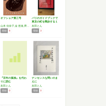
オフショア第三号
パリのガイドブックで
東京の町を闊歩する１
山本 佳奈子,金 悠進,齊藤 聡,檀上 遼,友田 とん,長嶺 亮子,和田 敬,武田 力
友田とん
登録
6
登録
3
『百年の孤独』を代わ
ナンセンスな問いのま
りに読む
えに
友田とん
友田とん
登録
0
登録
0