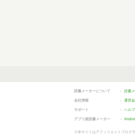
読書メーターについて
読書メ
会社情報
運営会
サポート
ヘルプ
アプリ版読書メーター
Andr
※本サイトはアフィリエイトプログ