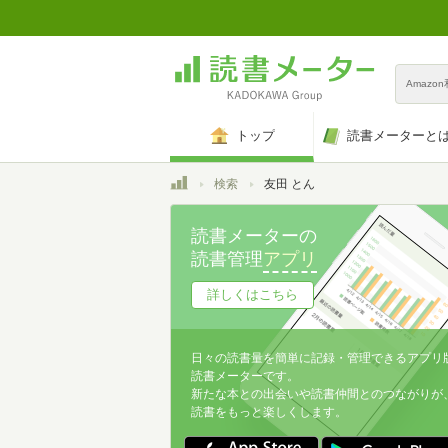
Amazo
トップ
読書メーターと
トップ
検索
友田 とん
読書メーターの
読書管理
アプリ
詳しくはこちら
日々の読書量を簡単に記録・管理できるアプリ
読書メーターです。
新たな本との出会いや読書仲間とのつながりが
読書をもっと楽しくします。