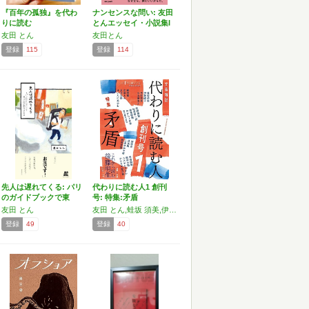
『百年の孤独』を代わ
ナンセンスな問い: 友田
りに読む
とんエッセイ・小説集I
友田 とん
友田とん
登録
115
登録
114
先人は遅れてくる: パリ
代わりに読む人1 創刊
のガイドブックで東
号: 特集:矛盾
京…
友田 とん
友田 とん,蛙坂 須美,伊藤 螺子,今村 空車,小山田 浩子,陳 詩遠,永井 太郎,はいたに あゆむ,panpanya,深澤 元,伏見 瞬,二見 さわや歌,細馬 宏通,牧野 楠葉,松尾 信一郎,松尾 模糊,わかしょ文庫,佐貫 絢郁,コバヤシ タケシ,飯村 大樹,サワラギ校正部
登録
49
登録
40