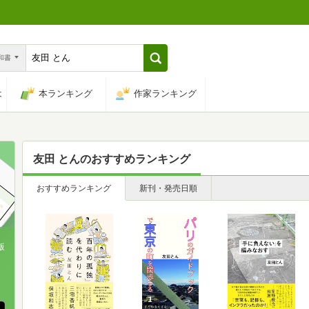
n和書
は
本ランキング
作家ランキング
友田 とん
のおすすめランキング
おすすめランキング
新刊・発売日順
版
、