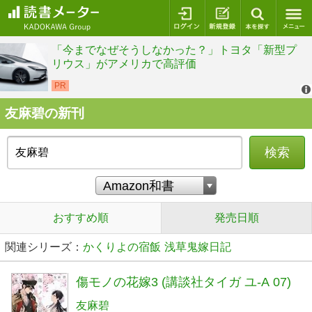
ログイン
新規登録
本を探
友麻碧の新刊
検索
おすすめ順
発売日順
関連シリーズ：
かくりよの宿飯
浅草鬼嫁日記
傷モノの花嫁3 (講談社タイガ ユ-A 07)
友麻碧