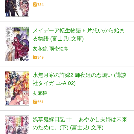
734
メイデーア転生物語 6 片想いから始ま
る物語 (富士見L文庫)
友麻碧
雨壱絵穹
349
水無月家の許嫁2 輝夜姫の恋煩い (講談
社タイガ ユ-A 02)
友麻碧
551
浅草鬼嫁日記 十一 あやかし夫婦は未来
のために。(下) (富士見L文庫)