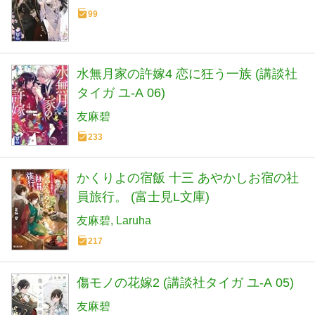
99
水無月家の許嫁4 恋に狂う一族 (講談社
タイガ ユ-A 06)
友麻碧
233
かくりよの宿飯 十三 あやかしお宿の社
員旅行。 (富士見L文庫)
友麻碧
Laruha
217
傷モノの花嫁2 (講談社タイガ ユ-A 05)
友麻碧