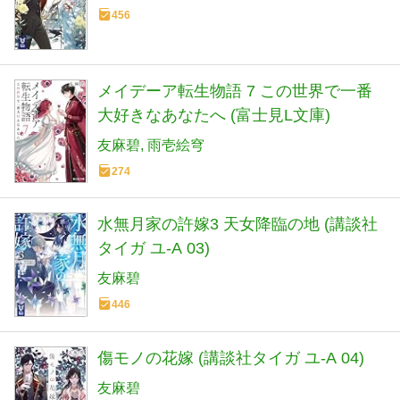
456
メイデーア転生物語 7 この世界で一番
大好きなあなたへ (富士見L文庫)
友麻碧
雨壱絵穹
274
水無月家の許嫁3 天女降臨の地 (講談社
タイガ ユ-A 03)
友麻碧
446
傷モノの花嫁 (講談社タイガ ユ-A 04)
友麻碧