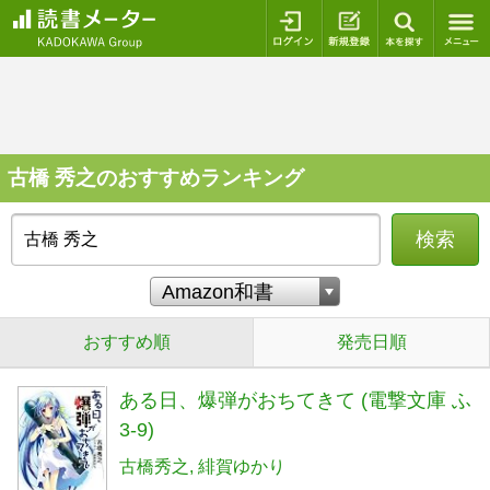
ログイン
新規登録
本を探
古橋 秀之のおすすめランキング
検索
おすすめ順
発売日順
ある日、爆弾がおちてきて (電撃文庫 ふ
3-9)
古橋秀之
緋賀ゆかり