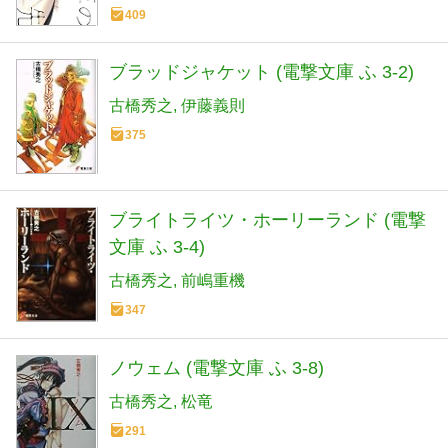
409
ブラッドジャケット (電撃文庫 ふ 3-2)
古橋秀之
伊藤義則
375
ブライトライツ・ホーリーランド (電撃
文庫 ふ 3-4)
古橋秀之
前嶋重機
347
ノウェム (電撃文庫 ふ 3-8)
古橋秀之
松竜
291