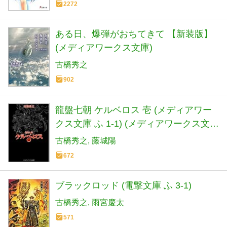
2272
ある日、爆弾がおちてきて 【新装版】
(メディアワークス文庫)
古橋秀之
902
龍盤七朝 ケルベロス 壱 (メディアワー
クス文庫 ふ 1-1) (メディアワークス文庫
ふ 1-1 龍盤七朝)
古橋秀之
藤城陽
672
ブラックロッド (電撃文庫 ふ 3-1)
古橋秀之
雨宮慶太
571