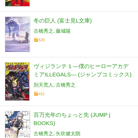
冬の巨人 (富士見L文庫)
古橋秀之
藤城陽
525
ヴィジランテ 1 ―僕のヒーローアカデ
ミアILLEGALS― (ジャンプコミックス)
別天荒人
古橋秀之
411
百万光年のちょっと先 (JUMP j
BOOKS)
古橋秀之
矢吹健太朗