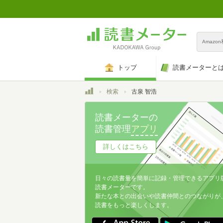
Amazo
トップ
読書メーターと
トップ
検索
古泉 智浩
読書メーターの
読書管理
アプリ
詳しくはこちら
日々の読書量を簡単に記録・管理できるアプリ
読書メーターです。
新たな本との出会いや読書仲間とのつながりが
読書をもっと楽しくします。