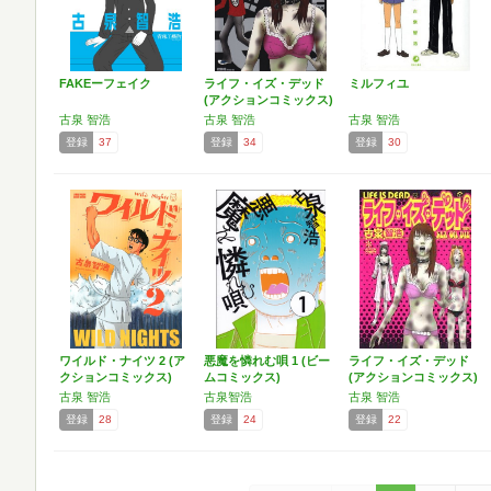
FAKEーフェイク
ライフ・イズ・デッド
ミルフィユ
(アクションコミックス)
古泉 智浩
古泉 智浩
古泉 智浩
登録
37
登録
34
登録
30
ワイルド・ナイツ 2 (ア
悪魔を憐れむ唄 1 (ビー
ライフ・イズ・デッド
クションコミックス)
ムコミックス)
(アクションコミックス)
古泉 智浩
古泉智浩
古泉 智浩
登録
28
登録
24
登録
22