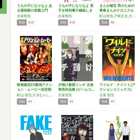
うちの子になりなよ あ
うちの子になりなよ 里
まんが秘宝 男のための
る漫画家の里親入門
子を特別養子縁組しま
青春まんがクロニクル
した
…
古泉智浩
古泉智浩
町山智浩,戸梶圭太,大橋裕之,ロマン優光,柄本佑,大西祥平,深町秋生,飴村行,倉田英之,辻本貴則,白石晃士,松江哲明,田口清隆,花くまゆうさく,古泉智浩,ナカG
登録
516
登録
218
登録
56
映画秘宝EX最強アクシ
夕焼け集団リンチ 古泉
ワイルド・ナイツ 1 (ア
ョン・ムービー決定戦
智浩作品集 (ビームコ…
クションコミックス)
…
町山 智浩,すぎむらしんいち,花くまゆうさく,古泉智浩,コンバットREC,広江礼威,今石洋之,江頭2:50,江戸木純,杉作J太郎,藤木TDC
古泉智浩
古泉 智浩
登録
43
登録
43
登録
40