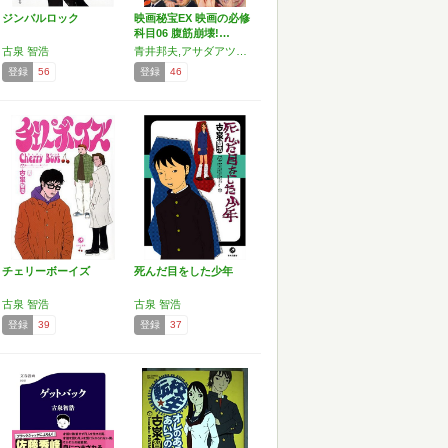
ジンバルロック
映画秘宝EX 映画の必修
科目06 腹筋崩壊!…
古泉 智浩
青井邦夫,アサダアツシ,森直人,モルモット吉田,安田謙一,杏レラト,江戸木純,大西祥平,岡本敦史,キシオカタカシ,桑原あつし,古泉智浩,多田遠志,てらさわホーク,中野貴雄,長野辰次,長谷川町蔵,松崎憲晃,真魚八重子
登録
56
登録
46
チェリーボーイズ
死んだ目をした少年
古泉 智浩
古泉 智浩
登録
39
登録
37