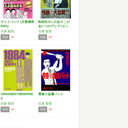
ゲットバック (文春漫画
転校生オレのあそこが
0001)
あいつのアレで (ビッ
グ…
古泉 智浩
古泉 智浩
登録
32
登録
26
1984SWEETMEMORIE
青春☆金属バット
S
古泉 智浩
古泉 智浩
登録
19
登録
19