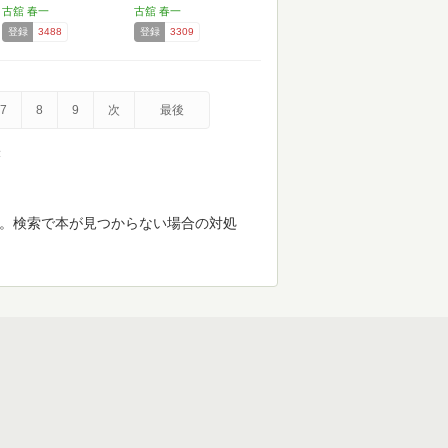
古舘 春一
古舘 春一
登録
3488
登録
3309
7
8
9
次
最後
示
す。検索で本が見つからない場合の対処