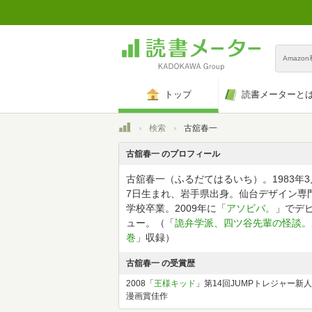
Amazo
トップ
読書メーターと
トップ
検索
古舘春一
古舘春一 のプロフィール
古舘春一（ふるだてはるいち）。1983年3
7日生まれ、岩手県出身。仙台デザイン専
学校卒業。2009年に「
アソビバ。
」でデ
ュー。（「
詭弁学派、四ツ谷先輩の怪談。
巻
」収録）
古舘春一 の受賞歴
2008「
王様キッド
」第14回JUMPトレジャー新人
漫画賞佳作