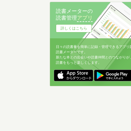
読書メーターの
読書管理
アプリ
詳しくはこちら
日々の読書量を簡単に記録・管理できるアプリ
読書メーターです。
新たな本との出会いや読書仲間とのつながりが
読書をもっと楽しくします。