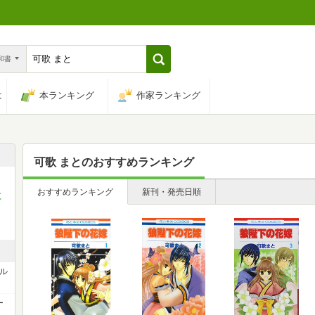
n和書
は
本ランキング
作家ランキング
可歌 まと
のおすすめランキング
日
おすすめランキング
新刊・発売日順
に
トル
ー