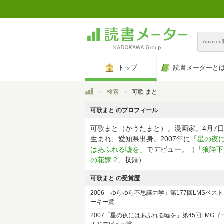
Amazo
トップ
読書メーターと
トップ
検索
可歌 まと
可歌まと のプロフィール
可歌まと（かうたまと）。漫画家。4月7
生まれ、愛知県出身。2007年に「
星の夜
はあふれる嘘を
」でデビュー。（「
狼陛下
の花嫁 2
」収録）
可歌まと の受賞歴
2006「ゆらゆら不思議力学」第177回LMSベス
ーキー賞
2007「星の夜にはあふれる嘘を」第45回LMGゴ