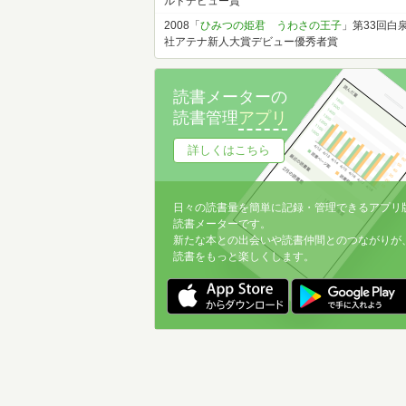
ルドデビュー賞
2008「
ひみつの姫君 うわさの王子
」第33回白
社アテナ新人大賞デビュー優秀者賞
読書メーターの
読書管理
アプリ
詳しくはこちら
日々の読書量を簡単に記録・管理できるアプリ
読書メーターです。
新たな本との出会いや読書仲間とのつながりが
読書をもっと楽しくします。