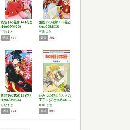
狼陛下の花嫁 14 (花と
狼陛下の花嫁 15 (花と
ゆめCOMICS)
ゆめCOMICS)
可歌まと
可歌まと
登録
676
登録
561
狼陛下の花嫁 19 (花と
ひみつの姫君うわさの
ゆめCOMICS)
王子 1 (花とゆめCO…
可歌まと
可歌 まと
登録
374
登録
330