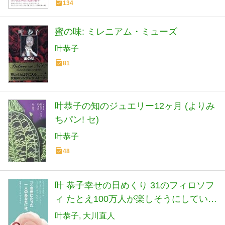
134
蜜の味: ミレニアム・ミューズ
叶恭子
81
叶恭子の知のジュエリー12ヶ月 (よりみ
ちパン! セ)
叶恭子
48
叶 恭子幸せの日めくり 31のフィロソフ
ィ たとえ100万人が楽しそうにしていた
としても、そこに楽しめるものがない
叶恭子
大川直人