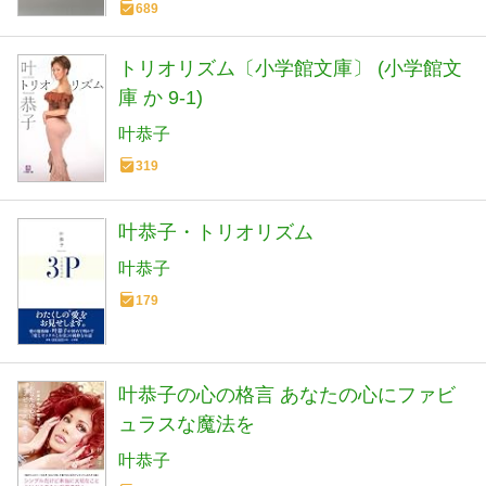
689
トリオリズム〔小学館文庫〕 (小学館文
庫 か 9-1)
叶恭子
319
叶恭子・トリオリズム
叶恭子
179
叶恭子の心の格言 あなたの心にファビ
ュラスな魔法を
叶恭子