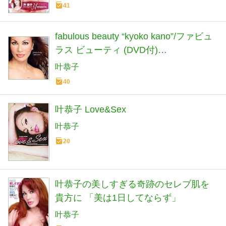
『この世にたった一人のあなた』は、
41
無理に笑うことはありません。 (ポニー
キャニオン)
fabulous beauty “kyoko kano”/ファビュ
ラス ビューティ (DVD付)
(GLAMOROUS BOOKS)
叶恭子
40
叶恭子 Love&Sex
叶恭子
20
叶恭子の美しすぎる奇跡のセレブ肌を
貴方に 「美は1日してならず」
叶恭子