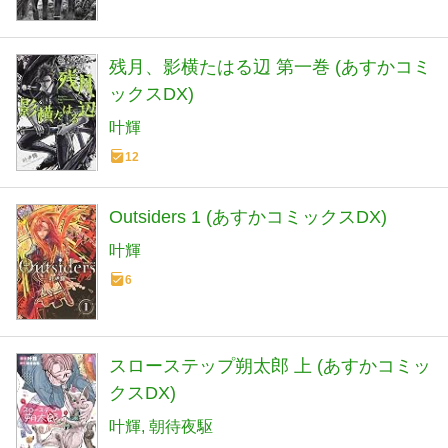
残月、影横たはる辺 第一巻 (あすかコミ
ックスDX)
叶輝
12
Outsiders 1 (あすかコミックスDX)
叶輝
6
スローステップ朔太郎 上 (あすかコミッ
クスDX)
叶輝
朝待夜駆