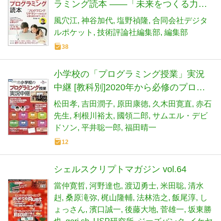
ラミング読本 ――「未来をつくる力」
を育てる
風穴江
神谷加代
塩野禎隆
合同会社デジタ
ルポケット
技術評論社編集部
編集部
38
小学校の「プログラミング授業」実況
中継 [教科別]2020年から必修のプログ
ラミング教育はこうなる (beプログラミ
松田孝
吉田潤子
原田康徳
久木田寛直
赤石
ングBook)
先生
利根川裕太
國領二郎
サムエル・デビ
ドソン
平井聡一郎
福田晴一
12
シェルスクリプトマガジン vol.64
當仲寛哲
河野達也
渡辺勇士
米田聡
清水
赳
桑原滝弥
梶山隆輔
法林浩之
飯尾淳
し
ょっさん
濱口誠一
後藤大地
菅雄一
坂東勝