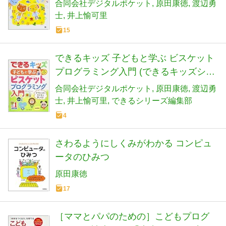
ッズ)
合同会社デジタルポケット
原田康徳
渡辺勇
士
井上愉可里
15
できるキッズ 子どもと学ぶ ビスケット
プログラミング入門 (できるキッズシリ
ーズ)
合同会社デジタルポケット
原田康徳
渡辺勇
士
井上愉可里
できるシリーズ編集部
4
さわるようにしくみがわかる コンピュ
ータのひみつ
原田康徳
17
［ママとパパのための］こどもプログ