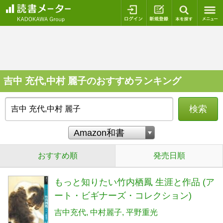
ログイン
新規登録
本を探
吉中 充代,中村 麗子のおすすめランキング
検索
おすすめ順
発売日順
もっと知りたい竹内栖鳳 生涯と作品 (ア
ート・ビギナーズ・コレクション)
吉中充代
中村麗子
平野重光