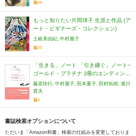
49
もっと知りたい片岡球子 生涯と作品 (ア
ート・ビギナーズ・コレクション)
土岐美由紀
中村麗子
25
「生きる」ノート 「引き継ぐ」ノート~
ゴールド・プラチナ 2冊のエンディング
ノート~
藤原快行
中村麗子
照本夏子
田村拓樹
瀬川
貴夫
2
書誌検索オプションについて
ただいま「Amazon和書」検索の仕組みを変更しておりま