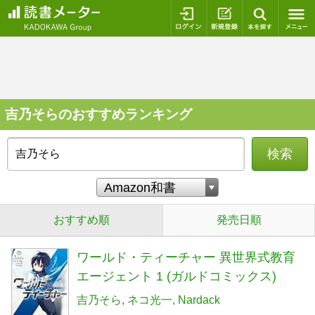
ログイン
新規登録
本を探
吉乃そらのおすすめランキング
検索
おすすめ順
発売日順
ワールド・ティーチャー 異世界式教育
エージェント 1 (ガルドコミックス)
吉乃そら
ネコ光一
Nardack