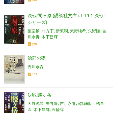
決戦!関ヶ原 (講談社文庫 け 19-1 決戦!
シリーズ)
葉室麟
冲方丁
伊東潤
天野純希
矢野隆
吉
川永青
木下昌輝
329
治部の礎
吉川永青
273
決戦!賤ヶ岳
天野純希
矢野隆
吉川永青
乾緑郎
土橋章
宏
木下昌輝
簑輪諒