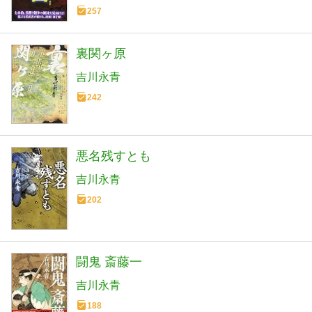
257
裏関ヶ原
吉川永青
242
悪名残すとも
吉川永青
202
闘鬼 斎藤一
吉川永青
188