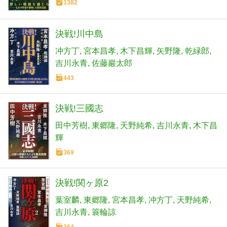
1382
決戦!川中島
冲方丁
宮本昌孝
木下昌輝
矢野隆
乾緑郎
吉川永青
佐藤巖太郎
443
決戦!三國志
田中芳樹
東郷隆
天野純希
吉川永青
木下昌
輝
369
決戦!関ヶ原2
葉室麟
東郷隆
宮本昌孝
冲方丁
天野純希
吉川永青
簑輪諒
364