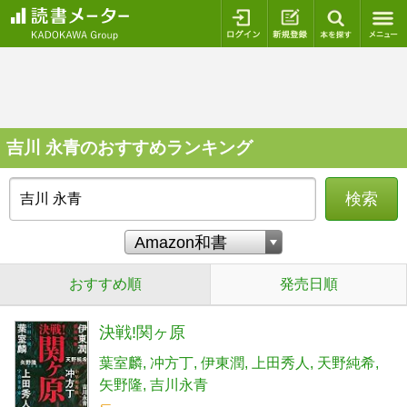
ログイン
新規登録
本を探
吉川 永青のおすすめランキング
検索
おすすめ順
発売日順
決戦!関ヶ原
葉室麟
冲方丁
伊東潤
上田秀人
天野純希
矢野隆
吉川永青