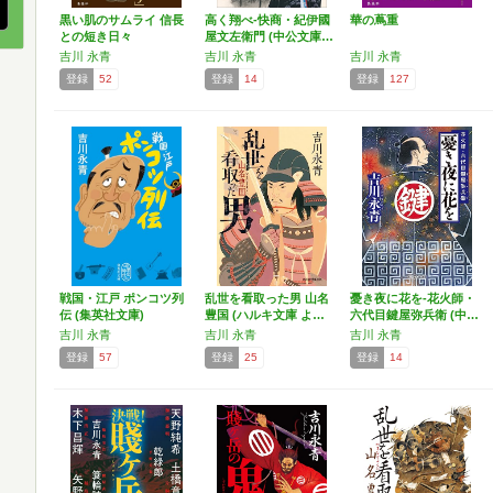
黒い肌のサムライ 信長
高く翔べ-快商・紀伊國
華の蔦重
との短き日々
屋文左衛門 (中公文庫…
吉川 永青
吉川 永青
吉川 永青
登録
52
登録
14
登録
127
戦国・江戸 ポンコツ列
乱世を看取った男 山名
憂き夜に花を-花火師・
伝 (集英社文庫)
豊国 (ハルキ文庫 よ…
六代目鍵屋弥兵衛 (中…
吉川 永青
吉川 永青
吉川 永青
登録
57
登録
25
登録
14