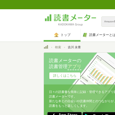
Amazo
トップ
読書メーターと
トップ
検索
吉川 永青
読書メーターの
読書管理
アプリ
詳しくはこちら
日々の読書量を簡単に記録・管理できるアプリ
読書メーターです。
新たな本との出会いや読書仲間とのつながりが
読書をもっと楽しくします。