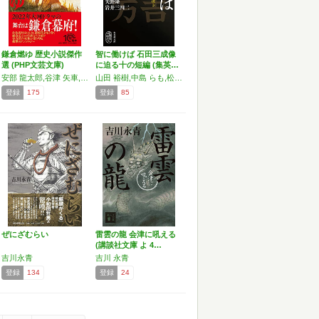
鎌倉燃ゆ 歴史小説傑作
智に働けば 石田三成像
選 (PHP文芸文庫)
に迫る十の短編 (集英…
安部 龍太郎,谷津 矢車,秋山 香乃,滝口 康彦,吉川 永青,髙橋 直樹,矢野 隆
山田 裕樹,中島 らも,松本 匡代,南條 範夫,五味 康祐,火坂 雅志,吉川 永青,伊東 潤,安部 龍太郎,矢野 隆,岩井 三四二
登録
175
登録
85
ぜにざむらい
雷雲の龍 会津に吼える
(講談社文庫 よ 4…
吉川永青
吉川 永青
登録
134
登録
24