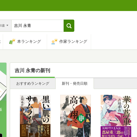
n和書
は
本ランキング
作家ランキング
吉川 永青
の新刊
おすすめランキング
新刊・発売日順
版
、