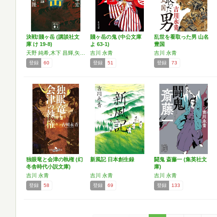
決戦!賤ヶ岳 (講談社文
賤ヶ岳の鬼 (中公文庫
乱世を看取った男 山名
庫 け 19-8)
よ 63-1)
豊国
天野 純希,木下 昌輝,矢野 隆,土橋 章宏,乾 緑郎,吉川 永青,簑輪 諒
吉川 永青
吉川 永青
登録
60
登録
51
登録
73
独眼竜と会津の執権 (幻
新風記 日本創生録
闘鬼 斎藤一 (集英社文
冬舎時代小説文庫)
庫)
吉川 永青
吉川 永青
吉川 永青
登録
58
登録
69
登録
133