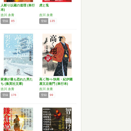
人斬り以蔵の道理 (単行
虎と兎
本)
吉川 永青
吉川 永青
登録
85
登録
135
家康が最も恐れた男た
高く翔べ-快商・紀伊國
ち (集英社文庫)
屋文左衛門 (単行本)
吉川 永青
吉川 永青
登録
176
登録
99