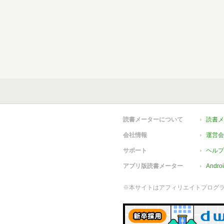
読書メーターについて
読書メ
会社情報
運営会
サポート
ヘルプ
アプリ版読書メーター
Andr
※本サイトはアフィリエイトプログ