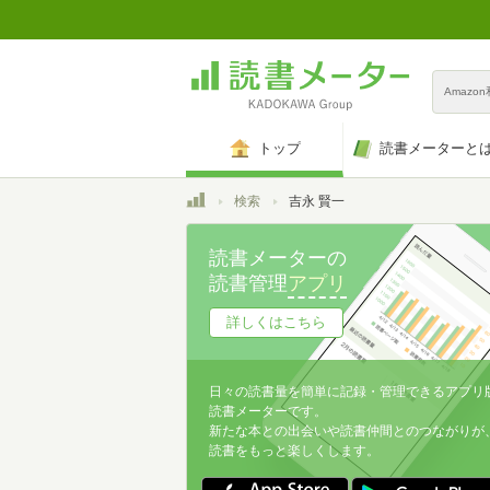
Amazo
トップ
読書メーターと
トップ
検索
吉永 賢一
読書メーターの
読書管理
アプリ
詳しくはこちら
日々の読書量を簡単に記録・管理できるアプリ
読書メーターです。
新たな本との出会いや読書仲間とのつながりが
読書をもっと楽しくします。