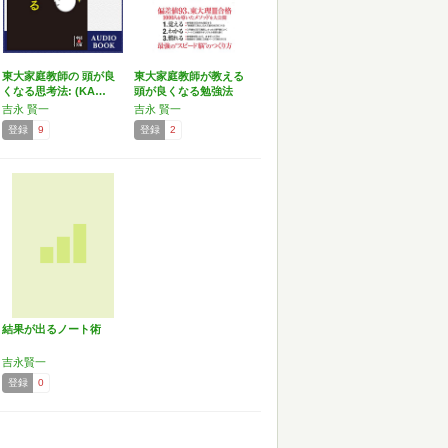
東大家庭教師の 頭が良
東大家庭教師が教える
くなる思考法: (KA…
頭が良くなる勉強法
吉永 賢一
吉永 賢一
登録
9
登録
2
結果が出るノート術
吉永賢一
登録
0