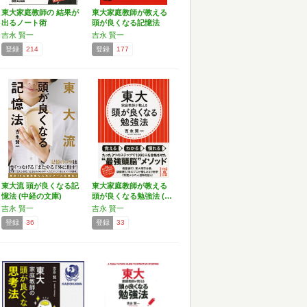
東大家庭教師の 結果が
東大家庭教師が教える
出るノート術
頭が良くなる記憶法
吉永 賢一
吉永 賢一
登録
214
登録
177
東大流 頭が良くなる記
東大家庭教師が教える
憶法 (中経の文庫)
頭が良くなる勉強法 (…
吉永 賢一
吉永 賢一
登録
36
登録
33