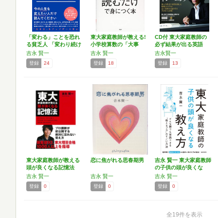
「変わる」ことを恐れ
東大家庭教師が教える!
CD付 東大家庭教師の
る貧乏人 「変わり続け
小学校算数の「大事
必ず結果が出る英語
る…
な…
ト…
吉永 賢一
吉永 賢一
吉永賢一
登録
24
登録
18
登録
13
東大家庭教師が教える
恋に焦がれる思春期男
吉永 賢一 東大家庭教師
頭が良くなる記憶法
の子供の頭が良くな
る…
吉永 賢一
吉永 賢一
吉永 賢一
登録
0
登録
0
登録
0
全19件を表示