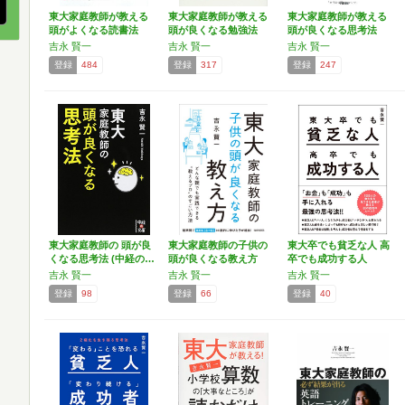
東大家庭教師が教える
東大家庭教師が教える
東大家庭教師が教える
頭がよくなる読書法
頭が良くなる勉強法
頭が良くなる思考法
吉永 賢一
吉永 賢一
吉永 賢一
登録
484
登録
317
登録
247
東大家庭教師の 頭が良
東大家庭教師の子供の
東大卒でも貧乏な人 高
くなる思考法 (中経の…
頭が良くなる教え方
卒でも成功する人
吉永 賢一
吉永 賢一
吉永 賢一
登録
98
登録
66
登録
40