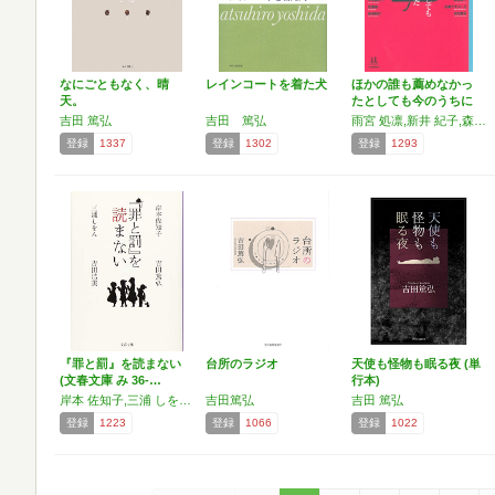
なにごともなく、晴
レインコートを着た犬
ほかの誰も薦めなかっ
天。
たとしても今のうちに
読ん…
吉田 篤弘
吉田 篤弘
雨宮 処凛,新井 紀子,森 達也,村上 陽一郎,木田 元,柳澤 桂子,山崎 ナオコーラ,吉田 篤弘,上野 千鶴子,大澤 真幸,岡ノ谷 一夫,恩田 陸,中江 有里,角田 光代,金原 瑞人,貴志 祐介,工藤 直子,小池 龍之介,佐藤 優,島田 裕巳,辛酸 なめ子,橘木 俊詔,出久根 達郎,長沼 毅,石原 千秋,野中 柊,服部 文祥,本田 由紀,ホンマ タカシ,森 絵都
登録
1337
登録
1302
登録
1293
『罪と罰』を読まない
台所のラジオ
天使も怪物も眠る夜 (単
(文春文庫 み 36-…
行本)
岸本 佐知子,三浦 しをん,吉田 篤弘,吉田 浩美
吉田篤弘
吉田 篤弘
登録
1223
登録
1066
登録
1022