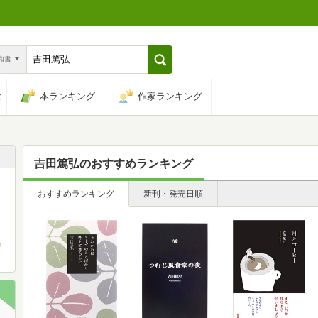
n和書
は
本ランキング
作家ランキング
吉田篤弘
のおすすめランキング
ま
おすすめランキング
新刊・発売日順
話