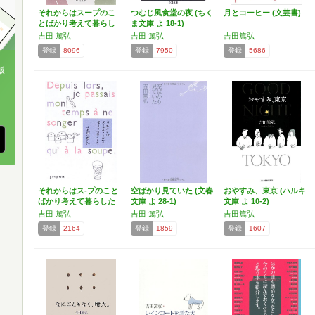
それからはスープのこ
つむじ風食堂の夜 (ちく
月とコーヒー (文芸書)
とばかり考えて暮らし
ま文庫 よ 18-1)
た …
吉田 篤弘
吉田 篤弘
吉田篤弘
登録
8096
登録
7950
登録
5686
版
、
それからはス-プのこと
空ばかり見ていた (文春
おやすみ、東京 (ハルキ
ばかり考えて暮らした
文庫 よ 28-1)
文庫 よ 10-2)
吉田 篤弘
吉田 篤弘
吉田篤弘
登録
2164
登録
1859
登録
1607