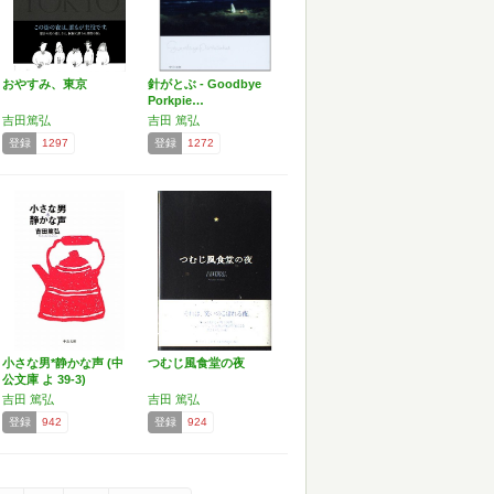
おやすみ、東京
針がとぶ - Goodbye
Porkpie…
吉田篤弘
吉田 篤弘
登録
1297
登録
1272
小さな男*静かな声 (中
つむじ風食堂の夜
公文庫 よ 39-3)
吉田 篤弘
吉田 篤弘
登録
942
登録
924