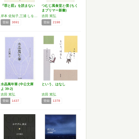
『罪と罰』を読まない
つむじ風食堂と僕 (ちく
まプリマー新書)
岸本 佐知子,三浦 しをん,吉田 篤弘,吉田 浩美
吉田 篤弘
登録
3691
登録
2198
水晶萬年筆 (中公文庫
という、はなし
よ 39-2)
吉田 篤弘
吉田 篤弘
登録
1437
登録
1378